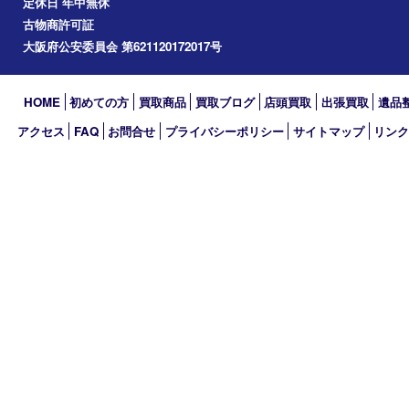
買取大吉 MEGAドン･キホーテ弁天町店
〒552-0007 大阪府大阪市港区弁天3-13-1
MEGAドン・キホーテ弁天町店2階
TEL 0120-600-944 TEL 06-4395-5427
営業時間 10：00～19：00
定休日 年中無休
古物商許可証
大阪府公安委員会 第621120172017号
HOME
初めての方
買取商品
買取ブログ
店頭買取
出張買取
アクセス
FAQ
お問合せ
プライバシーポリシー
サイトマップ