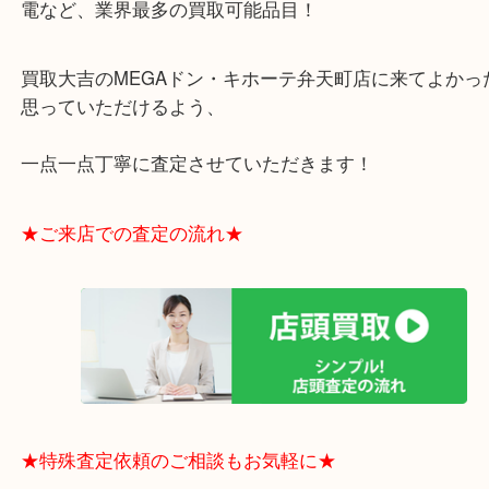
弁天町からお越しのお客様よりiPodnanoの買取り
す！
どんどんiPhoneなどのスマホが大容量になっている
ざわざ音楽プレイヤーを単体で持つという方も減っ
ようですね！
それでも音楽のない生活など考えられませんよね(^^)
iPodに限らず、ウォークマンなども買取可能ですの
NO MUSIC NO LIFEの大吉弁天町店にご相談くだ
大阪市港区弁天町を中心に、此花区や住之江区のみ
支えられて早3年目の買取専門店「大吉 MEGAドン