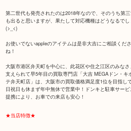
が、最新のiPadminiやProでは使えません( ；∀；)
appleは比較的その辺りは親切な気がしますが、ア
シルにだけは厳しいです（笑）
第二世代も発売されたのは2018年なので、そのうち
も出ると思いますが、果たして対応機種はどうなる
(>_<)
お使いでないappleのアイテムは是非大吉にご相談
ね！
大阪市港区弁天町を中心に、此花区や住之江区のみ
支えられて早5年目の買取専門店「大吉 MEGAドン
テ弁天町店」は、大阪市の買取価格満足度1位を目