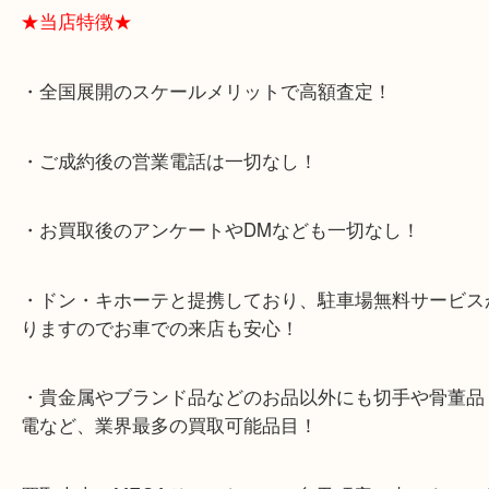
各社耳をふさがないタイプや骨伝導など、進化も凄
す！
お使いでないイヤホンやヘッドホンがありましたら
吉にご相談くださいね！
大阪市港区弁天町を中心に、此花区や住之江区のみ
支えられて早5年目の買取専門店「大吉 MEGAドン
テ弁天町店」は、大阪市の買取価格満足度1位を目
日祝日も休まず年中無休で営業中！ドンキと駐車サ
提携により、お車での来店も安心！
★当店特徴★