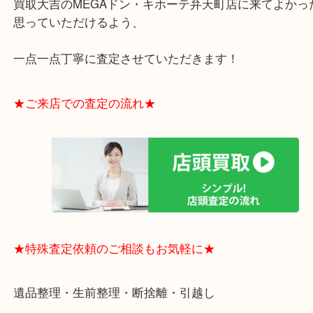
・全国展開のスケールメリットで高額査定！
・ご成約後の営業電話は一切なし！
・お買取後のアンケートやDMなども一切なし！
・ドン・キホーテと提携しており、駐車場無料サー
りますのでお車での来店も安心！
・貴金属やブランド品などのお品以外にも切手や骨
電など、業界最多の買取可能品目！
買取大吉のMEGAドン・キホーテ弁天町店に来てよ