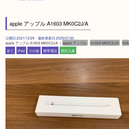
HOME
>
最新の買取情報
>
apple アップル A1603 MK0C2J/A
公開日:2021/12/29 最終更新日:2025/07/30
apple アップル A1603 MK0C2J/A（
apple アップル
A1603 MK0C2J/A
全て
iPad
その他
携帯電話
西区九条