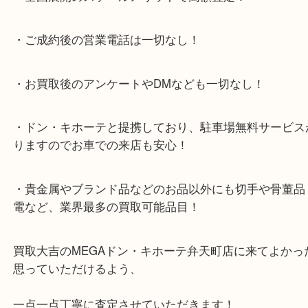
弁天町からお越しのお客様よりMacBookAirの買取
す！
デザイン系のお仕事をされているなど、クリエイテ
に多い印象のMacBookですが、Windowsにべった
いこなせません( ；∀；)
iPhoneやiPadはお手の物なのですが、MacBookと
肩に力が入ってしまいます（笑）
もしも使っていないMacBookがありましたら、是非
相談くださいね！
大阪市港区弁天町を中心に、此花区や住之江区のみ
支えられて早3年目の買取専門店「大吉 MEGAドン