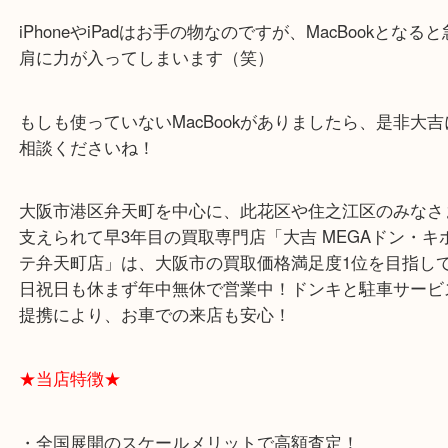
全て
iPhone
iPad
その他
家電
携帯電話
弁天町
港区