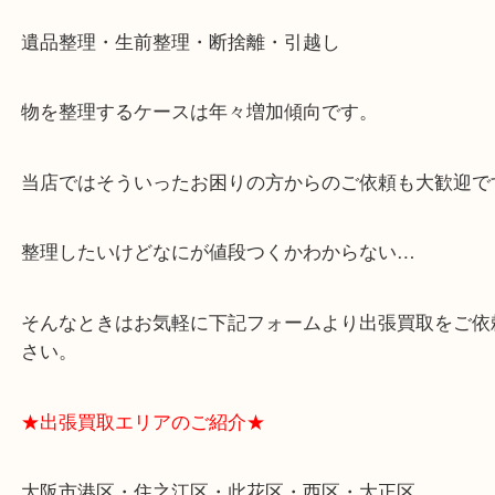
テ弁天町店」は、大阪市の買取価格満足度1位を目
日祝日も休まず年中無休で営業中！ドンキと駐車サ
提携により、お車での来店も安心！
★当店特徴★
・全国展開のスケールメリットで高額査定！
・ご成約後の営業電話は一切なし！
・お買取後のアンケートやDMなども一切なし！
・ドン・キホーテと提携しており、駐車場無料サー
りますのでお車での来店も安心！