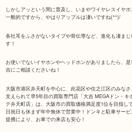
apple アップル MWP22J/A
公開日:2021/07/04 最終更新日:2025/07/28
apple アップル MWP22J/A（
apple アップル
MWP22J/A
N/A
）
全て
iPhone
iPad
その他
携帯電話
住之江区
住之江区南港からお越しのお客様よりワイヤレスイ
AirPodsの買取りブログです！
出始めのエアポッズはうどん言われたりチンアナゴ
たりと、なかなかなイジられ方でしたね(;^ω^)
しかしアッという間に普及し、いまやワイヤレスイ
一般的ですから、やはりアップルは凄いですね(^^)/