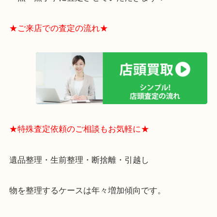
テ弁天町店」は、大阪市の買取価格満足度1位を目
日祝日も休まず年中無休で営業中！ドンキと駐車サ
提携により、お車での来店も安心！
★当店特徴★
・全国展開のスケールメリットで高額査定！
・ご成約後の営業電話は一切なし！
・お買取後のアンケートやDMなども一切なし！
・ドン・キホーテと提携しており、駐車場無料サー