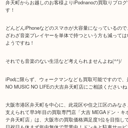
Facebook
Twitter
Line
apple iPodnano 第5世代
公開日:2020/04/15 最終更新日:2025/07/28
apple iPodnano 第5世代（
apple アップル
A1320
N/A
）
全て
その他
携帯電話
弁天町
港区