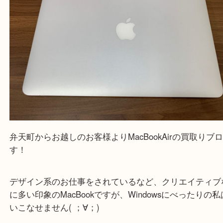
買取専門店「大吉 MEGAドン・キホーテ弁天町店
かった！と思っていただけるよう精一杯のご案内さ
だきます。
従業員一同ご来店心からお待ちしております。
Facebook
Twitter
Line
港区弁天町でMacBookを売るなら大吉へ
公開日:2020/06/16 最終更新日:2025/07/28
港区弁天町でMacBookを売るなら大吉へ（
apple アップル
A1466