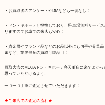
伊達メガネをかける方が昔と思うと増えたなと感じ
よく考えると伊達メガネかどうか確認したことがな
昔から伊達メガネの方は多かったのかも知れません(;^
眼鏡は顔の一部だったのですが、いつの間にかオシ
テムの一部になりましたね！
お使いでないレイバンのサングラスや眼鏡は是非大
談ください！
大阪市港区弁天町を中心に、此花区や住之江区のみ
支えられて早7年目の買取専門店「大吉 MEGAドン
テ弁天町店」は、大阪市の買取価格満足度1位を目