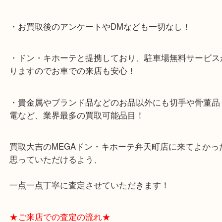
お使いでないマークジェイコブスのバッグをお片付
は、是非大吉にご相談ください！
大阪市港区弁天町を中心に、西区や此花区、住之江
さまに支えられて早9年目の買取専門店「大吉 MEG
キホーテ弁天町店」は、大阪市の買取価格満足度1
して土日祝日も休まず年中無休で営業中！ドンキと
ビスの提携により、お車での来店も安心！
★当店特徴★
・全国展開のスケールメリットで高額査定！
・ご成約後の営業電話は一切なし！