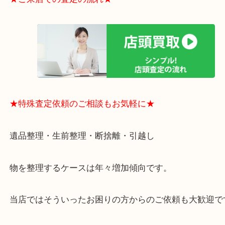
ヴィトンにいたころの方がポップな印象はあります
お使いでないマークジェイコブスのアイテムは、是
ご相談ください！
大阪市港区弁天町を中心に、此花区や住之江区のみ
支えられて早7年目の買取専門店「大吉 MEGAドン
テ弁天町店」は、大阪市の買取価格満足度1位を目
日祝日も休まず年中無休で営業中！ドンキと駐車サ
提携により、お車での来店も安心！
★当店特徴★