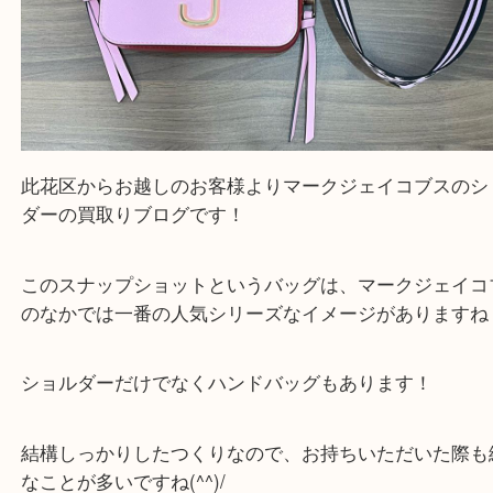
公開日:2025/11/23 最終更新日:2025/11/17
MARCJACOBS マークジェイコブス スナップショット レザー（
MARCJ
クジェイコブス
スナップショット
レザー
）
全て
ブランド
カメラ
その他
その他
此花区