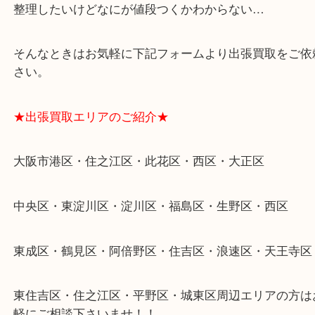
・全国展開のスケールメリットで高額査定！
・ご成約後の営業電話は一切なし！
・お買取後のアンケートやDMなども一切なし！
・ドン・キホーテと提携しており、駐車場無料サー
りますのでお車での来店も安心！
・貴金属やブランド品などのお品以外にも切手や骨
電など、業界最多の買取可能品目！
買取大吉のMEGAドン・キホーテ弁天町店に来てよ
思っていただけるよう、