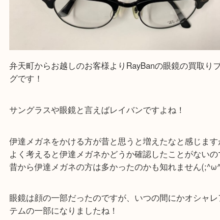
だきます。
従業員一同ご来店心からお待ちしております。
Facebook
Twitter
Line
RayBan レイバン RB5154 プラスチック メタ
公開日:2024/03/06 最終更新日:2025/07/28
RayBan レイバン RB5154 プラスチック メタル（
RayBan レイバン
R
ラスチック メタル
）
全て
ブランド
その他
弁天町
港区