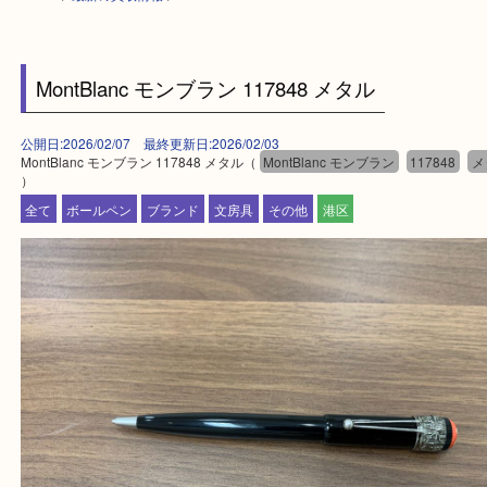
HOME
>
最新の買取情報
>
MontBlanc モンブラン 117848 メタル
公開日:2026/02/07 最終更新日:2026/02/03
MontBlanc モンブラン 117848 メタル（
MontBlanc モンブラン
11784
）
全て
ボールペン
ブランド
文房具
その他
港区