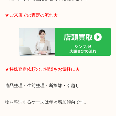
・全国展開のスケールメリットで高額査定！
・ご成約後の営業電話は一切なし！
・お買取後のアンケートやDMなども一切なし！
・ドン・キホーテと提携しており、駐車場無料サー
りますのでお車での来店も安心！
・貴金属やブランド品などのお品以外にも切手や骨
電など、業界最多の買取可能品目！
買取大吉のMEGAドン・キホーテ弁天町店に来てよ
思っていただけるよう、