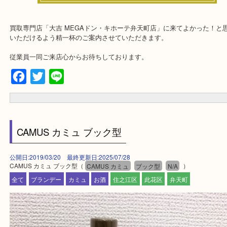
そんなときはお気軽に下記フォームより出張買取をご依頼下さい。
★出張買取エリアのご紹介★
大阪市港区・住之江区・此花区・西区・大正区
中央区・東淀川区・淀川区・福島区・生野区・西区
東成区・鶴見区・阿倍野区・住吉区・浪速区・天王寺区
東住吉区・住之江区・平野区・城東区周辺エリアの方はお気軽にご
ませ！！
※品数多いとき・外出できないとき・整理目的はまとめてみてほし
利です。