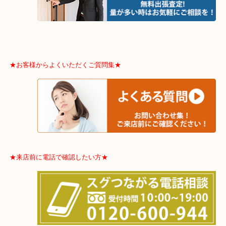
た！
あの友人が今も食器やお酒を並べているなら、売る気は無いかと尋
といけませんね(;^_^A
そんなわけで、飲まれない洋酒があれば、大吉へお持ち下さい！
★当店特徴★
・全国展開のスケールメリットで高額査定！
・ご成約後の営業電話は一切なし！
・お買取後のアンケートやDMなども一切なし！
・ドン・キホーテと提携しており、駐車場無料サービスがあります
の来店も安心！
・貴金属やブランド品などのお品以外にも切手や骨董品・家電など
の買取可能品目！
買取大吉のMEGAドン・キホーテ弁天町店に来てよかったと思って