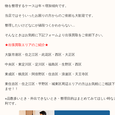
飲まないお酒がありましたら、是非大吉の無料査定をお気軽にご利
い！
大阪市港区弁天町を中心に、此花区や住之江区のみなさまに支えられ
の買取専門店「大吉 MEGAドン・キホーテ弁天町店」は、大阪市の
足度1位を目指して土日祝日も休まず年中無休で営業中！ドンキと駐
の提携により、お車での来店も安心！
★当店特徴★
・全国展開のスケールメリットで高額査定！
・ご成約後の営業電話は一切なし！
・お買取後のアンケートやDMなども一切なし！
・ドン・キホーテと提携しており、駐車場無料サービスがあります
の来店も安心！
・貴金属やブランド品などのお品以外にも切手や骨董品・家電など
の買取可能品目！
買取大吉のMEGAドン・キホーテ弁天町店に来てよかったと思って