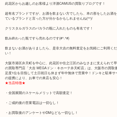
全て
ブランデー
カミュ
お酒
此花区