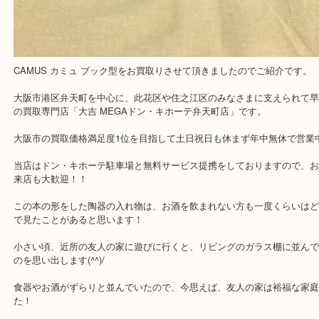
買取専門店「大吉 MEGAドン・キホーテ弁天町店」に来てよかった
いただけるよう精一杯のご案内させていただきます。
従業員一同ご来店心からお待ちしております。
Facebook
Twitter
Line
CAMUS カミュ ブック型
公開日:2019/03/20 最終更新日:2025/07/28
CAMUS カミュ ブック型（
CAMUS カミュ
ブック型
N/A
）
全て
ブランデー
カミュ
お酒
住之江区
此花区
弁天町