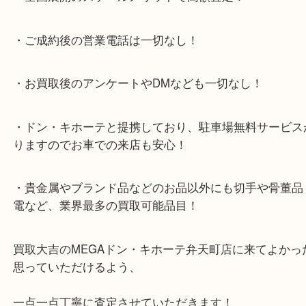
有名なコニャックはカミュをはじめ、レミーマルタ
シー、クルボアジェなど多数ありますね！
お飲みになられない未開栓のブランデーがありまし
非大吉の無料査定をお気軽にご利用ください！
大阪市港区弁天町を中心に、此花区や住之江区のみ
支えられて早3年目の買取専門店「大吉 MEGAドン
テ弁天町店」は、大阪市の買取価格満足度1位を目
日祝日も休まず年中無休で営業中！ドンキと駐車サ
提携により、お車での来店も安心！
★当店特徴★