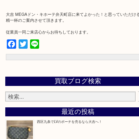
よう、
一点一点丁寧に査定させて頂きます！
★ご来店での査定の流れ★
★出張買取は下記よりどうぞ★
大阪市港区、住之江区、此花区、西区、大正区、北区、都島区、中
川区、淀川区、福島区、生野区、西区、東成区、鶴見区、阿倍野区
浪速区、天王寺区、東住吉区、住之江区、平野区、城東区等々、記
リアでもご相談下さいませ！！
※品数多いとき・外出できないとき・整理目的はまとめてみてほし