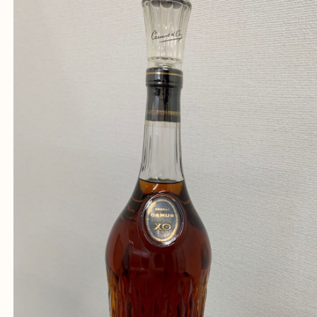
従業員一同ご来店心からお待ちしております。
Facebook
Twitter
Line
CAMUS ブランデー ロングボトル
公開日:2020/03/31 最終更新日:2025/07/28
CAMUS ブランデー ロングボトル（
CAMUS カミュ
ロングボトル
ー 洋酒
）
全て
ブランデー
カミュ
お酒
此花区