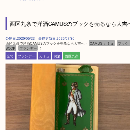
HOME
>
最新の買取情報
>
西区九条で洋酒CAMUSのブックを売るなら
公開日:2020/05/23 最終更新日:2025/07/30
西区九条で洋酒CAMUSのブックを売るなら大吉へ（
CAMUS カミュ
BOOK
ブランデー
）
全て
ブランデー
カミュ
お酒
西区九条