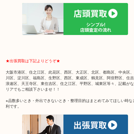
CAMUS カミュ ブック型をお買取りさせて頂きましたのでご紹介で
大阪市港区弁天町を中心に、此花区や住之江区のみなさまに支えられ
の買取専門店「大吉 MEGAドン・キホーテ弁天町店」です。
大阪市の買取価格満足度1位を目指して土日祝日も休まず年中無休で
当店はドン・キホーテ駐車場と無料サービス提携をしておりますの
来店も大歓迎！！
この本の形をした陶器の入れ物は、お酒を飲まれない方も一度くら
で見たことがあると思います！
小さい頃、近所の友人の家に遊びに行くと、リビングのガラス棚に
のを思い出します(^^)/
食器やお酒がずらりと並んでいたので、今思えば、友人の家は裕福