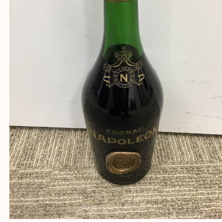
買取専門店「大吉 MEGAドン・キホーテ弁天町店
かった！と思っていただけるよう精一杯のご案内さ
だきます。
従業員一同ご来店心からお待ちしております。
Facebook
Twitter
Line
CAMUS NAPOLEON 洋酒
公開日:2020/02/04 最終更新日:2025/07/28
CAMUS NAPOLEON 洋酒（
CAMUS カミュ
NAPOLEON ナポレ
ルコール ブランデー コニャック
）