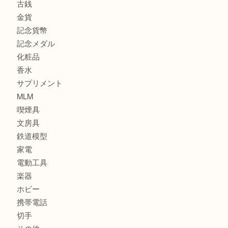
西区九条でLVのポーチを売るなら大吉へ！
大阪市港区でHERMESの腕時計を売るなら大吉へ！
港区弁天町でLVのショルダーバッグを売るなら大吉へ！
此花でTiffanyのシルバーアクセサリーを売るなら大吉へ！
大阪港でLVの長財布を売るなら大吉へ！