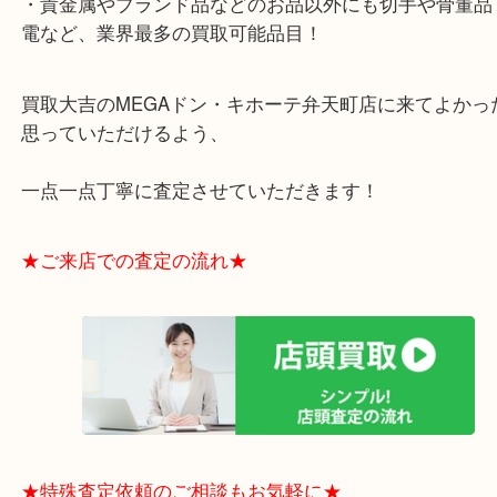
初回限定で3つセットなどで安くなっているため買
の、自分には合わなかった( ；∀；)というような時
にご相談くださいね！
消費期限の長さによっても変わりますので、お早めに(
大阪市港区弁天町を中心に、此花区や住之江区のみ
支えられて早3年目の買取専門店「大吉 MEGAドン
テ弁天町店」は、大阪市の買取価格満足度1位を目
日祝日も休まず年中無休で営業中！ドンキと駐車サ
提携により、お車での来店も安心！
★当店特徴★
・全国展開のスケールメリットで高額査定！