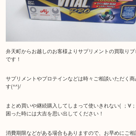
公開日:2020/12/17 最終更新日:2025/07/28
味の素 AJINOMOTO アミノバイタルプロ aminovitalpro アミノ酸（
味の
AJINOMOTO
アミノバイタルプロ aminovitalpro
アミノ酸
）
全て
サプリメント
弁天町
港区