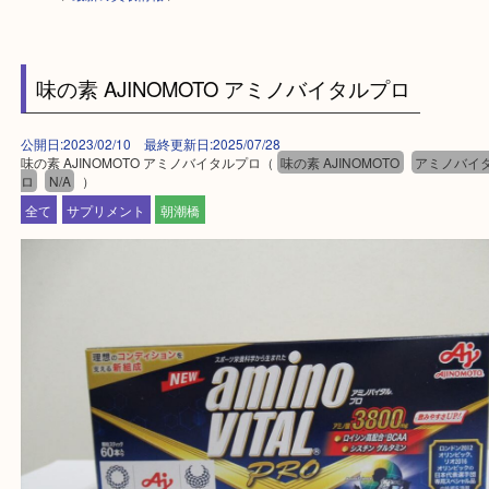
HOME
>
最新の買取情報
>
味の素 AJINOMOTO アミノバイタルプロ
公開日:2023/02/10 最終更新日:2025/07/28
味の素 AJINOMOTO アミノバイタルプロ（
味の素 AJINOMOTO
アミノ
ロ
N/A
）
全て
サプリメント
朝潮橋