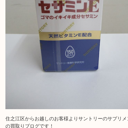
かった！と思っていただけるよう精一杯のご案内さ
だきます。
従業員一同ご来店心からお待ちしております。
Facebook
Twitter
Line
SUNTORY サントリー セサミンE
公開日:2020/10/31 最終更新日:2025/07/28
SUNTORY サントリー セサミンE（
SUNTORY サントリー
セサミンE
全て
サントリー
サプリメント
住之江区