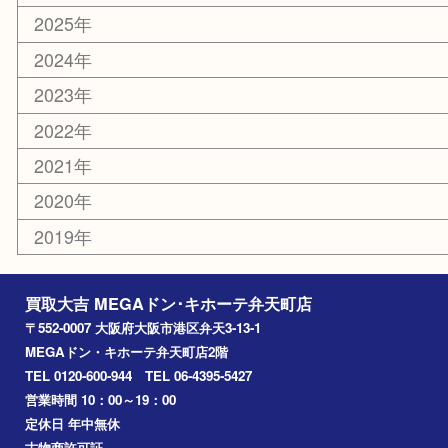
古美術品
食器
金券
古銭
金貨
記念貨幣
記念メダル
化粧品
香水
サプリメント
MLM
喫煙具
文房具
鉄道模型
家電
電動工具