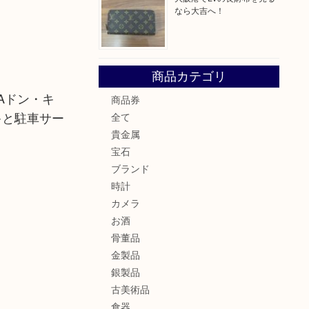
なら大吉へ！
商品カテゴリ
Aドン・キ
商品券
キと駐車サー
全て
貴金属
宝石
ブランド
時計
カメラ
お酒
骨董品
金製品
銀製品
古美術品
食器