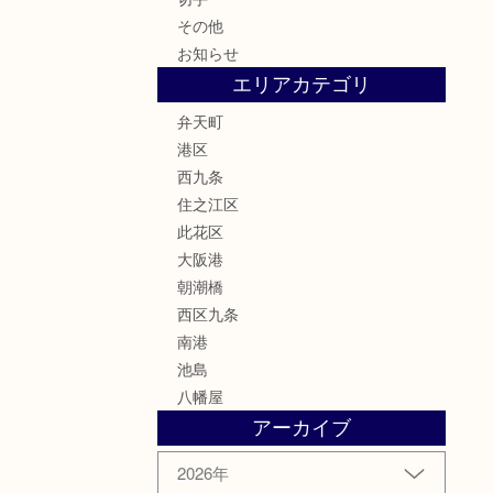
その他
お知らせ
エリアカテゴリ
弁天町
港区
西九条
住之江区
此花区
大阪港
朝潮橋
西区九条
南港
池島
八幡屋
アーカイブ
2026年