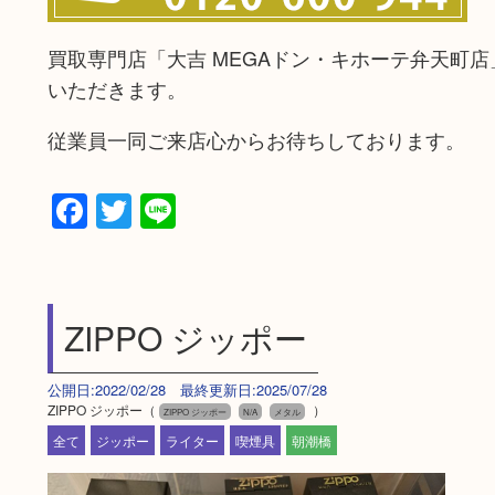
買取専門店「大吉 MEGAドン・キホーテ弁天町
いただきます。
従業員一同ご来店心からお待ちしております。
Facebook
Twitter
Line
ZIPPO ジッポー
公開日:2022/02/28 最終更新日:2025/07/28
ZIPPO ジッポー（
）
ZIPPO ジッポー
N/A
メタル
全て
ジッポー
ライター
喫煙具
朝潮橋