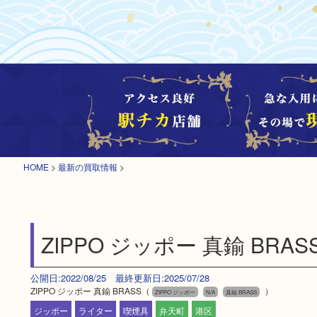
HOME
>
最新の買取情報
>
ZIPPO ジッポー 真鍮 BRAS
公開日:2022/08/25 最終更新日:2025/07/28
ZIPPO ジッポー 真鍮 BRASS（
）
ZIPPO ジッポー
N/A
真鍮 BRASS
ジッポー
ライター
喫煙具
弁天町
港区