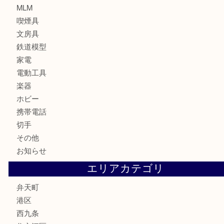
骨董品
金製品
銀製品
古美術品
食器
金券
古銭
金貨
記念貨幣
記念メダル
化粧品
香水
サプリメント
MLM
喫煙具
文房具