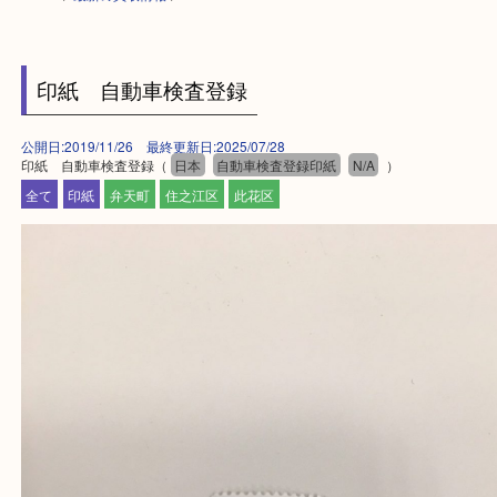
HOME
>
最新の買取情報
>
印紙 自動車検査登録
公開日:2019/11/26 最終更新日:2025/07/28
印紙 自動車検査登録（
日本
自動車検査登録印紙
N/A
）
全て
印紙
弁天町
住之江区
此花区