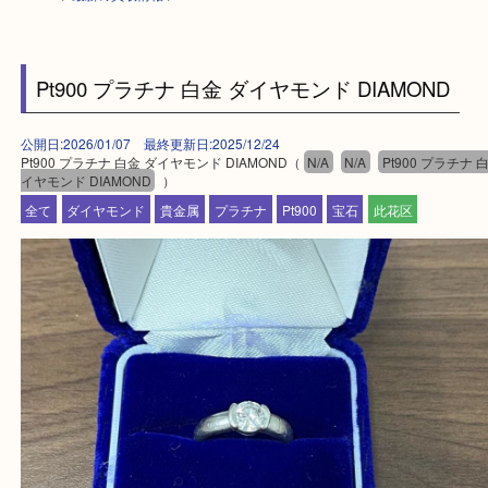
HOME
>
最新の買取情報
>
Pt900 プラチナ 白金 ダイヤモンド DIAMOND
公開日:2026/01/07 最終更新日:2025/12/24
Pt900 プラチナ 白金 ダイヤモンド DIAMOND（
N/A
N/A
Pt900 プ
イヤモンド DIAMOND
）
全て
ダイヤモンド
貴金属
プラチナ
Pt900
宝石
此花区