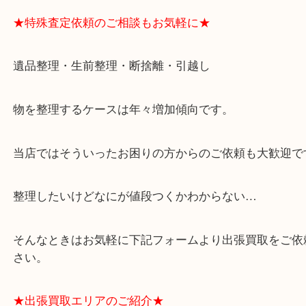
大阪市港区弁天町を中心に、西区や此花区、住之江
さまに支えられて早8年目の買取専門店「大吉 MEG
キホーテ弁天町店」は、大阪市の買取価格満足度1
して土日祝日も休まず年中無休で営業中！ドンキと
ビスの提携により、お車での来店も安心！
★当店特徴★
・全国展開のスケールメリットで高額査定！
・ご成約後の営業電話は一切なし！
・お買取後のアンケートやDMなども一切なし！