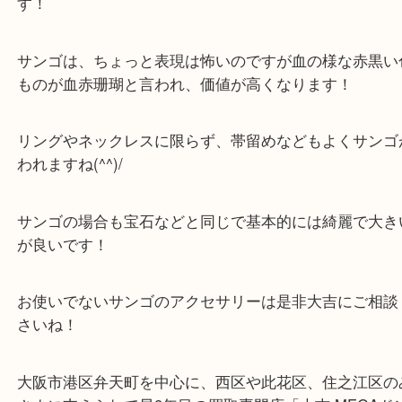
買取専門店「大吉 MEGAドン・キホーテ弁天町店
かった！と思っていただけるよう精一杯のご案内さ
だきます。
従業員一同ご来店心からお待ちしております。
Facebook
Twitter
Line
珊瑚 コーラル ダイヤモンド Pt900 プラチナ
公開日:2025/02/14 最終更新日:2025/07/28
珊瑚 コーラル ダイヤモンド Pt900 プラチナ 白金（
N/A
N/A
珊瑚 コ