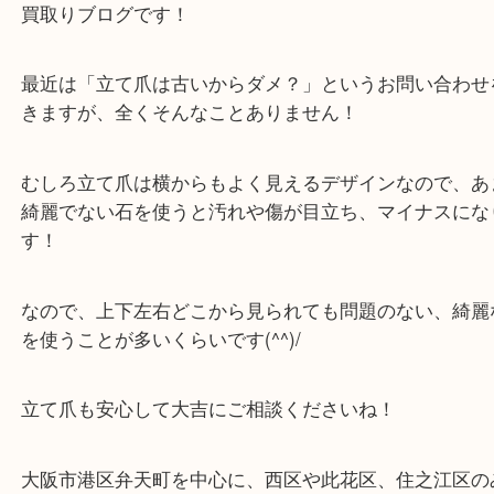
Facebook
Twitter
Line
ダイヤモンド DIAMOND Pt900 プラチナ 白金
公開日:2025/02/28 最終更新日:2025/07/28
ダイヤモンド DIAMOND Pt900 プラチナ 白金（
N/A
N/A
ダイヤモンド 
Pt900 プラチナ 白金
）
全て
ダイヤモンド
貴金属
プラチナ
Pt900
宝石
住之江区