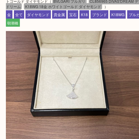
だきます。
従業員一同ご来店心からお待ちしております。
Facebook
Twitter
Line
BVLGARI ブルガリ CL856965 DIVAS'DREA
バドリーム K18WG 18金 ホワイトゴールド 
モンド
公開日:2025/03/15 最終更新日:2025/07/28
BVLGARI ブルガリ CL856965 DIVAS'DREAM ディーバドリーム K18WG
トゴールド ダイヤモンド（
BVLGARI ブルガリ
CL856965 DIVAS'D
ドリーム
K18WG 18金 ホワイトゴールド ダイヤモンド
）
金
全て
ダイヤモンド
貴金属
宝石
K18
ブランド
K18WG