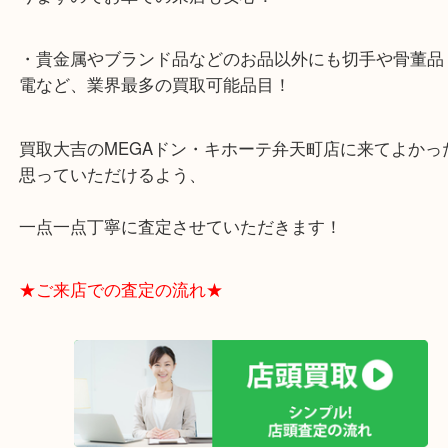
さまに支えられて早8年目の買取専門店「大吉 MEG
キホーテ弁天町店」は、大阪市の買取価格満足度1
して土日祝日も休まず年中無休で営業中！ドンキと
ビスの提携により、お車での来店も安心！
★当店特徴★
・全国展開のスケールメリットで高額査定！
・ご成約後の営業電話は一切なし！
・お買取後のアンケートやDMなども一切なし！
・ドン・キホーテと提携しており、駐車場無料サー