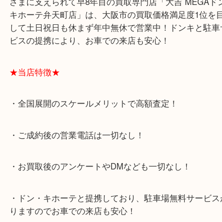
モンド Pt900 プラチナ 白金
）
全て
ダイヤモンド
Pt900
貴金属
プラチナ
宝石
港区