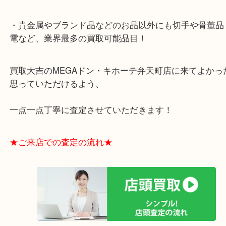
す！
なので、上下左右どこから見られても問題のない、
を使うことが多いくらいです(^^)/
立て爪も安心して大吉にご相談くださいね！
大阪市港区弁天町を中心に、西区や此花区、住之江
さまに支えられて早8年目の買取専門店「大吉 MEG
キホーテ弁天町店」は、大阪市の買取価格満足度1
して土日祝日も休まず年中無休で営業中！ドンキと
ビスの提携により、お車での来店も安心！
★当店特徴★