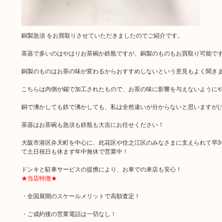
銅製急須 をお買取りさせていただきましたのでご紹介です。
茶器で多いのはやはりお茶碗か鉄瓶ですが、銅製のものもお買取り可能で
銅製のものはお茶の味が変わるからおすすめしないという意見もよく聞き
こちらは内側が錫で加工されたもので、お茶の味に影響を与えないようにやはり
銅で沸かしても鉄で沸かしても、私は全然違いが分からないと思いますが(;^
茶器はお茶碗も急須も鉄瓶も大吉にお任せください！
大阪市港区弁天町を中心に、此花区や住之江区のみなさまに支えられて早3
て土日祝日も休まず年中無休で営業中！
ドンキと駐車サービスの提携により、お車での来店も安心！
★当店特徴★
・全国展開のスケールメリットで高額査定！
・ご成約後の営業電話は一切なし！