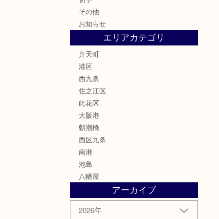
その他
お知らせ
エリアカテゴリ
弁天町
港区
西九条
住之江区
此花区
大阪港
朝潮橋
西区九条
南港
池島
八幡屋
アーカイブ
2026年