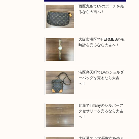
西区九条でLVのポーチを売
るなら大吉へ！
大阪市港区でHERMESの腕
時計を売るなら大吉へ！
港区弁天町でLVのショルダ
ーバッグを売るなら大吉
へ！
此花でTiffanyのシルバーア
クセサリーを売るなら大吉
へ！
大阪港でLVの長財布を売る