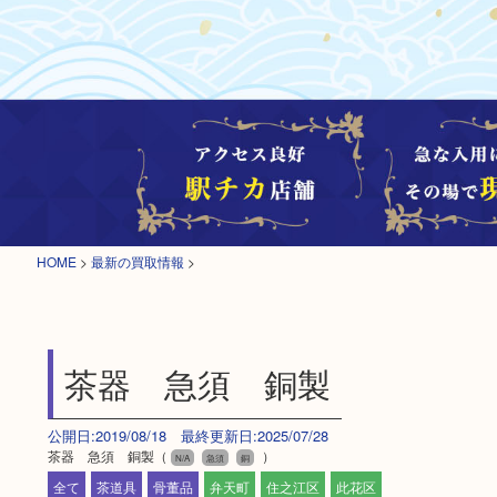
HOME
>
最新の買取情報
>
茶器 急須 銅製
公開日:2019/08/18 最終更新日:2025/07/28
茶器 急須 銅製（
）
N/A
急須
銅
全て
茶道具
骨董品
弁天町
住之江区
此花区