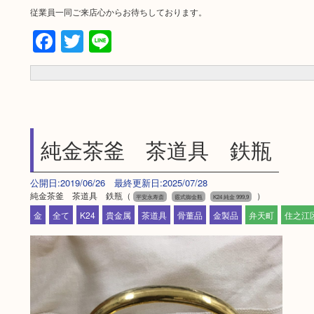
従業員一同ご来店心からお待ちしております。
Facebook
Twitter
Line
純金茶釜 茶道具 鉄瓶
公開日:2019/06/26 最終更新日:2025/07/28
純金茶釜 茶道具 鉄瓶（
）
平安永寿斎
霰式御金瓶
K24 純金 999,9
金
全て
K24
貴金属
茶道具
骨董品
金製品
弁天町
住之江