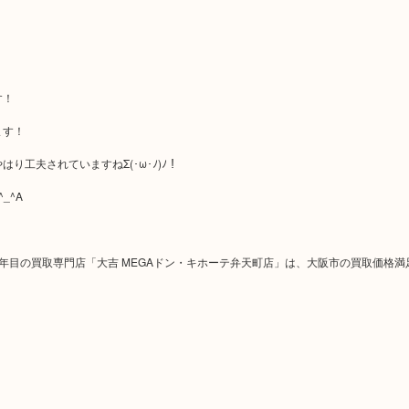
す！
ます！
工夫されていますねΣ(･ω･ﾉ)ﾉ！
_^A
年目の買取専門店「大吉 MEGAドン・キホーテ弁天町店」は、大阪市の買取価格満