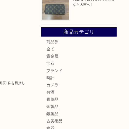
なら大吉へ！
商品カテゴリ
商品券
全て
貴金属
宝石
ブランド
時計
足度1位を目指し
カメラ
お酒
骨董品
金製品
銀製品
古美術品
食器