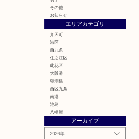
その他
お知らせ
エリアカテゴリ
弁天町
港区
西九条
住之江区
此花区
大阪港
朝潮橋
西区九条
南港
池島
八幡屋
アーカイブ
2026年