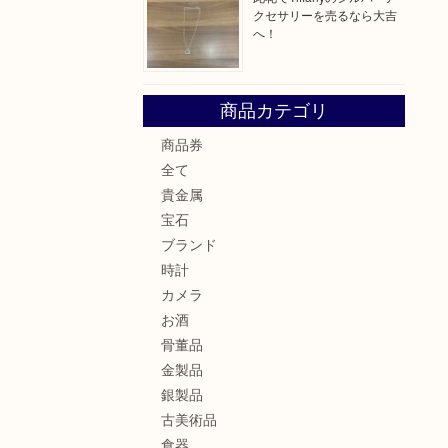
クセサリーを売るなら大吉
へ！
商品カテゴリ
商品券
全て
貴金属
宝石
ブランド
時計
カメラ
お酒
骨董品
金製品
銀製品
古美術品
食器