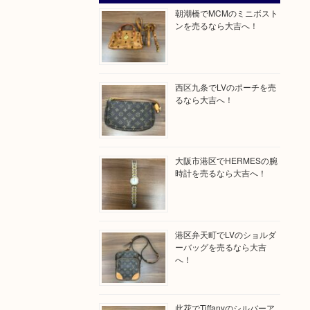
朝潮橋でMCMのミニボスト
ンを売るなら大吉へ！
西区九条でLVのポーチを売
るなら大吉へ！
大阪市港区でHERMESの腕
時計を売るなら大吉へ！
港区弁天町でLVのショルダ
ーバッグを売るなら大吉
へ！
此花でTiffanyのシルバーア