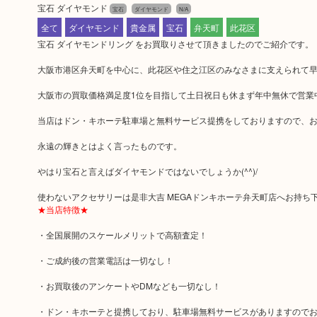
宝石 ダイヤモンド
宝石
ダイヤモンド
N/A
全て
ダイヤモンド
貴金属
宝石
弁天町
此花区
宝石 ダイヤモンドリング をお買取りさせて頂きましたのでご紹介です。
大阪市港区弁天町を中心に、此花区や住之江区のみなさまに支えられて早3
大阪市の買取価格満足度1位を目指して土日祝日も休まず年中無休で営業
当店はドン・キホーテ駐車場と無料サービス提携をしておりますので、
永遠の輝きとはよく言ったものです。
やはり宝石と言えばダイヤモンドではないでしょうか(^^)/
使わないアクセサリーは是非大吉 MEGAドンキホーテ弁天町店へお持ち
★当店特徴★
・全国展開のスケールメリットで高額査定！
・ご成約後の営業電話は一切なし！
・お買取後のアンケートやDMなども一切なし！
・ドン・キホーテと提携しており、駐車場無料サービスがありますので