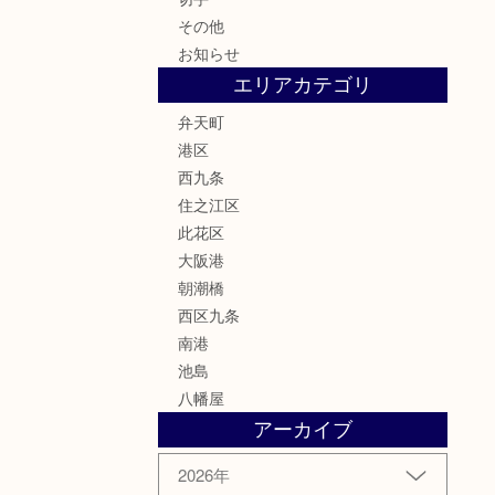
その他
お知らせ
エリアカテゴリ
弁天町
港区
西九条
住之江区
此花区
大阪港
朝潮橋
西区九条
南港
池島
八幡屋
アーカイブ
2026年