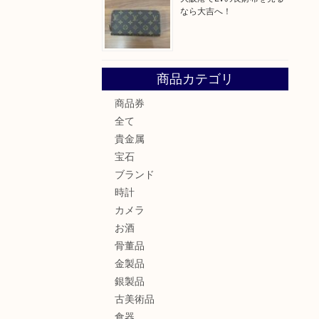
なら大吉へ！
商品カテゴリ
商品券
全て
貴金属
宝石
ブランド
時計
カメラ
お酒
骨董品
金製品
銀製品
古美術品
食器