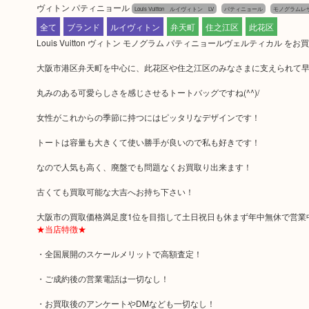
ヴィトン パティニョール
Louis Vuitton ルイヴィトン LV
パティニョール
モノグラムレ
全て
ブランド
ルイヴィトン
弁天町
住之江区
此花区
Louis Vuitton ヴィトン モノグラム パティニョールヴェルティカル
大阪市港区弁天町を中心に、此花区や住之江区のみなさまに支えられて早3
丸みのある可愛らしさを感じさせるトートバッグですね(^^)/
女性がこれからの季節に持つにはピッタリなデザインです！
トートは容量も大きくて使い勝手が良いので私も好きです！
なので人気も高く、廃盤でも問題なくお買取り出来ます！
古くても買取可能な大吉へお持ち下さい！
大阪市の買取価格満足度1位を目指して土日祝日も休まず年中無休で営業
★当店特徴★
・全国展開のスケールメリットで高額査定！
・ご成約後の営業電話は一切なし！
・お買取後のアンケートやDMなども一切なし！