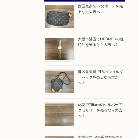
西区九条でLVのポーチを売
るなら大吉へ！
大阪市港区でHERMESの腕
時計を売るなら大吉へ！
港区弁天町でLVのショルダ
ーバッグを売るなら大吉
へ！
此花でTiffanyのシルバーア
クセサリーを売るなら大吉
へ！
大阪港でLVの長財布を売る