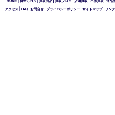
2023年
2022年
2021年
2020年
2019年
買取大吉 MEGAドン･キホーテ弁天町店
〒552-0007 大阪府大阪市港区弁天3-13-1
MEGAドン・キホーテ弁天町店2階
TEL 0120-600-944 TEL 06-4395-5427
営業時間 10：00～19：00
定休日 年中無休
古物商許可証
大阪府公安委員会 第621120172017号