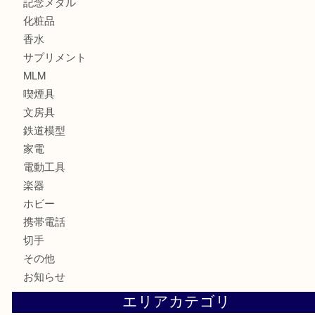
ブランド
時計
カメラ
お酒
骨董品
金製品
銀製品
古美術品
食器
金券
古銭
金貨
記念貨幣
記念メダル
化粧品
香水