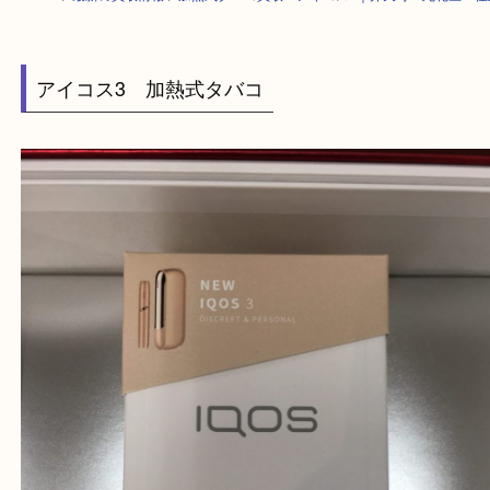
HOME
>
最新の買取情報
>
加熱式タバコ買取 アイコス3｜弁天町・此花
アイコス3 加熱式タバコ