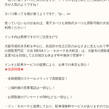
公開日:2019/04/24
アイコス3 加熱式タバコ
フィリップモリス Philip Morris
アイコス3 
N/A
全て
喫煙具
弁天町
住之江区
此花区
アイコス3 iQOS をお買取りさせていただきましたのでご紹介です
一括りに電子タバコと言われますが、アイコスをはじめとした加熱
方が人気のようですね！
タバコ吸ってる感が違うようです(^。^)y-.。o○
使っていないものがあれば、電子タバコも加熱式タバコも買取可能
利用ください！
ドンキ内は禁煙ですのでご注意を(^^)/
大阪市港区弁天町を中心に、此花区や住之江区のみなさまに支えられ
の買取専門店「大吉 MEGAドン・キホーテ弁天町店」は、大阪市の
足度1位を目指して土日祝日も休まず年中無休で営業中！
ドンキと駐車サービスの提携により、お車での来店も安心！
★当店特徴★