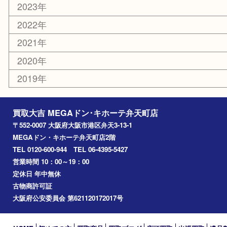
港区
西九条
住之江区
此花区
大阪港
朝潮橋
西区九条
南港
池島
八幡屋
アーカイブ
2026年
2025年
2024年