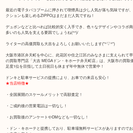
公開日:2019/05/18
ZIPPO ジッポライター
ZIPPO ジッポ ジッポー
ライター
ステン
全て
喫煙具
弁天町
住之江区
此花区
ZIPPO ジッポライターをお買取りさせていただきましたのでご紹介
最近の電子タバコブームに押されて喫煙具は少し人気が落ち気味で
クションも楽しめるZIPPOはまだまだ人気ですね！
デュポンなどと比べれば比較的安く入手でき、色々なデザインやコ
多いのも人気を支える要因でしょうね(^^)/
ライターの高価買取も大吉をよろしくお願いいたします(*^▽^*)
大阪市港区弁天町を中心に、此花区や住之江区のみなさまに支えられ
の買取専門店「大吉 MEGAドン・キホーテ弁天町店」は、大阪市の
足度1位を目指して土日祝日も休まず年中無休で営業中！
ドンキと駐車サービスの提携により、お車での来店も安心！
★当店特徴★
・全国展開のスケールメリットで高額査定！