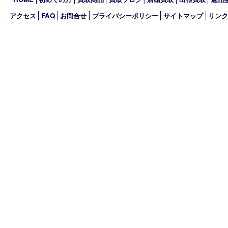
2022年
2021年
2020年
2019年
買取大吉 MEGAドン･キホーテ弁天町店
〒552-0007 大阪府大阪市港区弁天3-13-1
MEGAドン・キホーテ弁天町店2階
TEL 0120-600-944 TEL 06-4395-5427
営業時間 10：00～19：00
定休日 年中無休
古物商許可証
大阪府公安委員会 第621120172017号
HOME
初めての方
買取商品
買取ブログ
店頭買取
出張買取