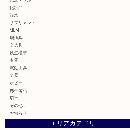
カメラ
お酒
骨董品
金製品
銀製品
古美術品
食器
金券
古銭
金貨
記念貨幣
記念メダル
化粧品
香水
サプリメント
MLM