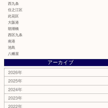
喫煙具
文房具
鉄道模型
家電
電動工具
楽器
ホビー
携帯電話
切手
その他
お知らせ
エリアカテゴリ
弁天町
港区
西九条
住之江区