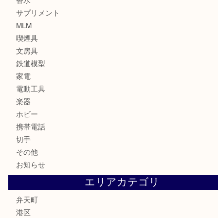
カメラ
お酒
骨董品
金製品
銀製品
古美術品
食器
金券
古銭
金貨
記念貨幣
記念メダル
化粧品
香水
サプリメント
MLM