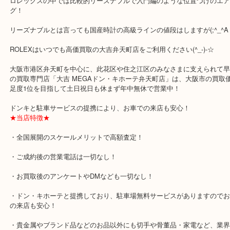
公開日:2019/09/01
ROLEX ロレックス エアーキング
ROLEX ロレックス
14000M
ステ
全て
時計
ロレックス
弁天町
住之江区
此花区
ROLEX ロレックス エアキングをお買取りさせていただきましたの
す。
ロレックスの中では比較的リーズナブルで入門編のような位置づけ
グ！
リーズナブルとは言っても国産時計の高級ラインの値段はしますが(;^
ROLEXはいつでも高価買取の大吉弁天町店をご利用ください(^_-)-☆
大阪市港区弁天町を中心に、此花区や住之江区のみなさまに支えられ
の買取専門店「大吉 MEGAドン・キホーテ弁天町店」は、大阪市の
足度1位を目指して土日祝日も休まず年中無休で営業中！
ドンキと駐車サービスの提携により、お車での来店も安心！
★当店特徴★
・全国展開のスケールメリットで高額査定！