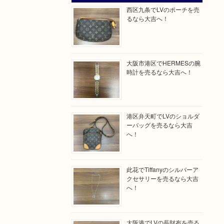
西区九条でLVのポーチを売
るなら大吉へ！
大阪市港区でHERMESの腕
時計を売るなら大吉へ！
港区弁天町でLVのショルダ
ーバッグを売るなら大吉
へ！
此花でTiffanyのシルバーア
クセサリーを売るなら大吉
へ！
大阪港でLVの長財布を売る