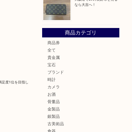
なら大吉へ！
商品カテゴリ
商品券
全て
貴金属
宝石
ブランド
時計
満足度1位を目指し
カメラ
お酒
骨董品
金製品
銀製品
古美術品
食器