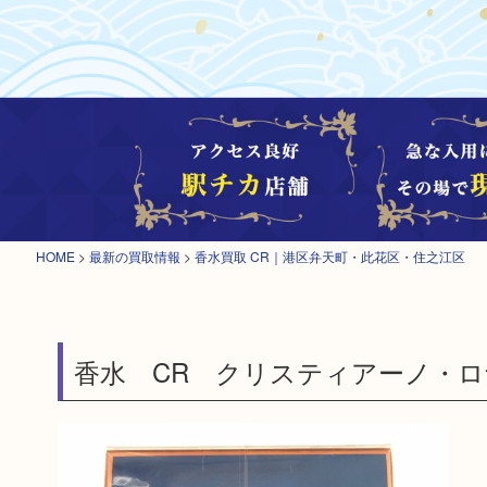
HOME
>
最新の買取情報
>
香水買取 CR｜港区弁天町・此花区・住之江区
香水 CR クリスティアーノ・