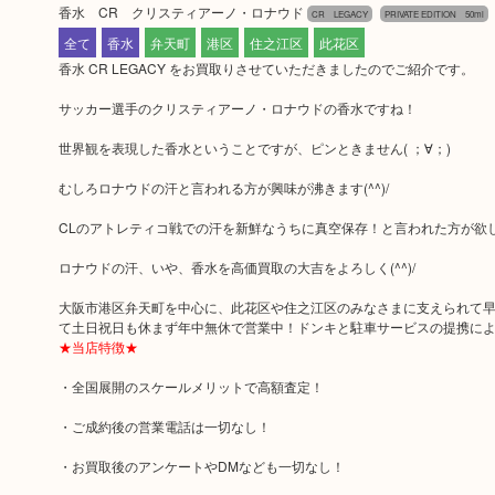
香水 CR クリスティアーノ・ロナウド
CR LEGACY
PRIVATE EDITION 50ml
全て
香水
弁天町
港区
住之江区
此花区
香水 CR LEGACY をお買取りさせていただきましたのでご紹介です。
サッカー選手のクリスティアーノ・ロナウドの香水ですね！
世界観を表現した香水ということですが、ピンときません( ；∀；)
むしろロナウドの汗と言われる方が興味が沸きます(^^)/
CLのアトレティコ戦での汗を新鮮なうちに真空保存！と言われた方が欲
ロナウドの汗、いや、香水を高価買取の大吉をよろしく(^^)/
大阪市港区弁天町を中心に、此花区や住之江区のみなさまに支えられて早3
て土日祝日も休まず年中無休で営業中！ドンキと駐車サービスの提携に
★当店特徴★
・全国展開のスケールメリットで高額査定！
・ご成約後の営業電話は一切なし！
・お買取後のアンケートやDMなども一切なし！