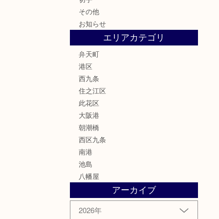
その他
お知らせ
エリアカテゴリ
弁天町
港区
西九条
住之江区
此花区
大阪港
朝潮橋
西区九条
南港
池島
八幡屋
アーカイブ
2026年