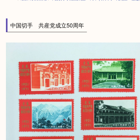
HOME
>
最新の買取情報
>
中国切手 共産党成立50周年｜弁天町・此花区
中国切手 共産党成立50周年