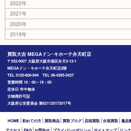
住之江区
此花区
大阪港
朝潮橋
西区九条
南港
池島
八幡屋
アーカイブ
2026年
2025年
2024年
2023年