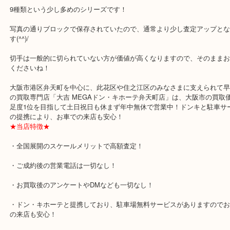
公開日:2019/10/05
中国切手 共産党成立50周年
中華人民郵政 中華人民共和国
中国共産
年
N/A
全て
バラ切手
中国切手
切手
弁天町
住之江区
此花区
中国切手 中国共産党成立50周年 をお買取りさせていただきました
です。
9種類という少し多めのシリーズです！
写真の通りブロックで保存されていたので、通常より少し査定アッ
す(^^)/
切手は一般的に切られていない方が価値が高くなりますので、その
くださいね！
大阪市港区弁天町を中心に、此花区や住之江区のみなさまに支えられ
の買取専門店「大吉 MEGAドン・キホーテ弁天町店」は、大阪市の
足度1位を目指して土日祝日も休まず年中無休で営業中！ドンキと駐
の提携により、お車での来店も安心！
★当店特徴★
・全国展開のスケールメリットで高額査定！