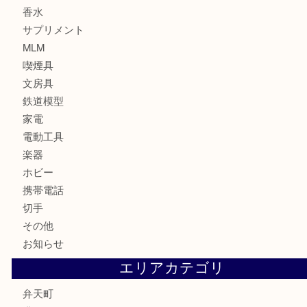
カメラ
お酒
骨董品
金製品
銀製品
古美術品
食器
金券
古銭
金貨
記念貨幣
記念メダル
化粧品
香水
サプリメント
MLM