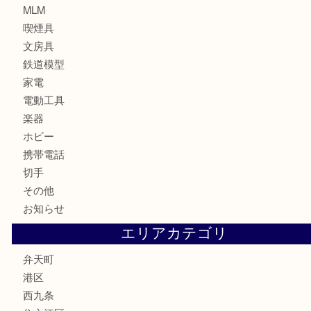
骨董品
金製品
銀製品
古美術品
食器
金券
古銭
金貨
記念貨幣
記念メダル
化粧品
香水
サプリメント
MLM
喫煙具
文房具