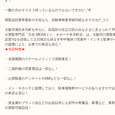
公開日:2019/11/26
印紙 自動車検査登録
日本
自動車検査登録印紙
N/A
全て
印紙
弁天町
住之江区
此花区
自動車検査登録印紙 をお買取りさせていただきましたのでご紹介で
収入印紙などと違って使い道が限定されるので、取り扱わない買取
す！
一般の方がそうそう持っているものでもないですが(;^_^A
買取品目業界最多の大吉なら、自動車検査登録印紙もオマカセ(^_-)-
大阪市港区弁天町を中心に、此花区や住之江区のみなさまに支えられ
の買取専門店「大吉 MEGAドン・キホーテ弁天町店」は、大阪市の
足度1位を目指して土日祝日も休まず年中無休で営業中！ドンキと駐
の提携により、お車での来店も安心！
★当店特徴★
・全国展開のスケールメリットで高額査定！
・ご成約後の営業電話は一切なし！