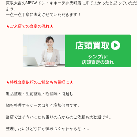
・お買取後のアンケートやDMなども一切なし！
・ドン・キホーテと提携しており、駐車場無料サービスがあります
の来店も安心！
・貴金属やブランド品などのお品以外にも切手や骨董品・家電など
の買取可能品目！
買取大吉のMEGAドン・キホーテ弁天町店に来てよかったと思って
よう、
一点一点丁寧に査定させていただきます！
★ご来店での査定の流れ★