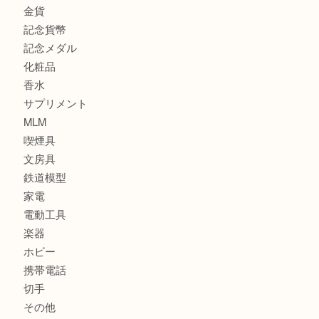
商品券
全て
貴金属
宝石
ブランド
時計
カメラ
お酒
骨董品
金製品
銀製品
古美術品
食器
金券
古銭