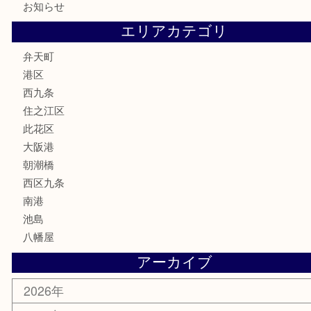
金貨
記念貨幣
記念メダル
化粧品
香水
サプリメント
MLM
喫煙具
文房具
鉄道模型
家電
電動工具
楽器
ホビー
携帯電話
切手