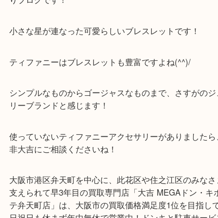
公開日:2020/04/05
Tiffany ティファニー パフスター
Tiffany ティファニー
パフスター
ト
SV 銀 シルバー
全て
貴金属
ブランド
銀製品
ティファニー
西区九条
西区九条からお越しのお客様よりTiffanyブレスレッ
りブログです！
小さな星が連なった可愛らしいブレスレットです！
ティファニーはブレスレットも豊富ですよね(^^)/
シンプルなものからゴージャスなものまで、さすが
リーブランドと感じます！
使っていないティファニーアクセサリーがありまし