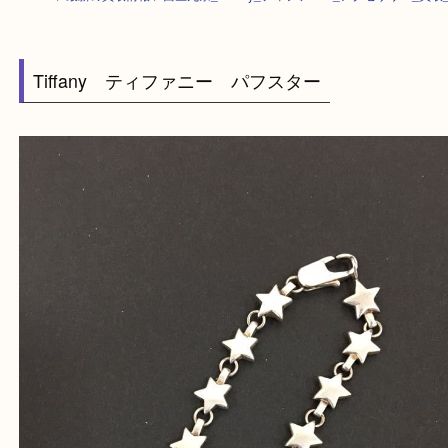
HOME
>
最新の買取情報
>
西区九条_Tiffany_ティファニー_アクセサリー
Tiffany ティファニー パフスター