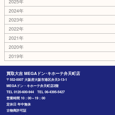
その他
お知らせ
エリアカテゴリ
弁天町
港区
西九条
住之江区
此花区
大阪港
朝潮橋
西区九条
南港
池島
八幡屋
アーカイブ