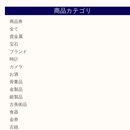
西区九条でLVのポーチを売るなら大吉へ！
大阪市港区でHERMESの腕時計を売るなら大吉へ！
港区弁天町でLVのショルダーバッグを売るなら大吉へ！
此花でTiffanyのシルバーアクセサリーを売るなら大吉へ！
商品カテゴリ