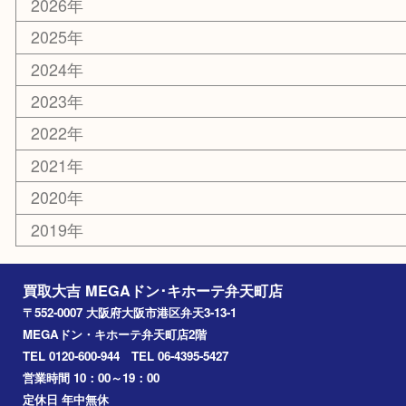
切手
その他
お知らせ
エリアカテゴリ
弁天町
港区
西九条
住之江区
此花区
大阪港
朝潮橋
西区九条
南港
池島
八幡屋