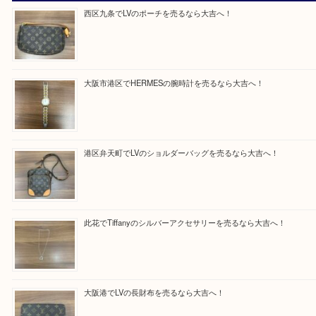
だきます。
従業員一同ご来店心からお待ちしております。
Facebook
Twitter
Line
買取ブログ検索
最近の投稿
西区九条でLVのポーチを売るなら大吉へ！