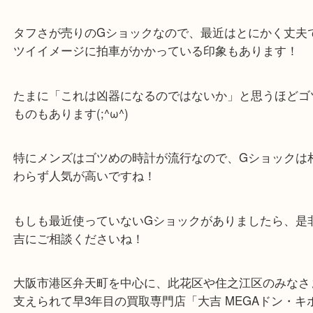
公開日:2020/05/30
此花区でCASIOのG-SHOCKを売るなら大吉へ
CASIO カシオ
GST-W
全て
時計
G-SHOCK
此花区
此花区からお越しのお客様よりCASIOのG-SHOCK
ブログです！
タフさが売りのGショックなので、最近はとにかく
ツイイメージに拍車がかかっている印象もあります
たまに「これは凶器になるのではないか」と思うほ
ものもあります(;^ω^)
特にメンズはゴツめの時計が流行なので、Gショッ
わらず人気が高いですね！