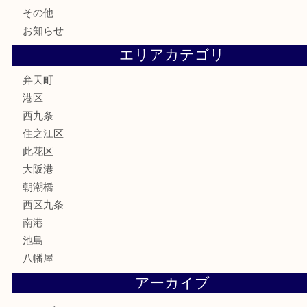
古銭
金貨
記念貨幣
記念メダル
化粧品
香水
サプリメント
MLM
喫煙具
文房具
鉄道模型
家電
電動工具
楽器
ホビー
携帯電話