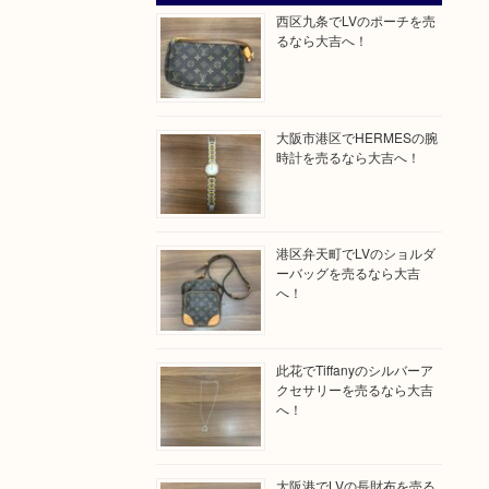
西区九条でLVのポーチを売
るなら大吉へ！
大阪市港区でHERMESの腕
時計を売るなら大吉へ！
港区弁天町でLVのショルダ
ーバッグを売るなら大吉
へ！
此花でTiffanyのシルバーア
クセサリーを売るなら大吉
へ！
大阪港でLVの長財布を売る