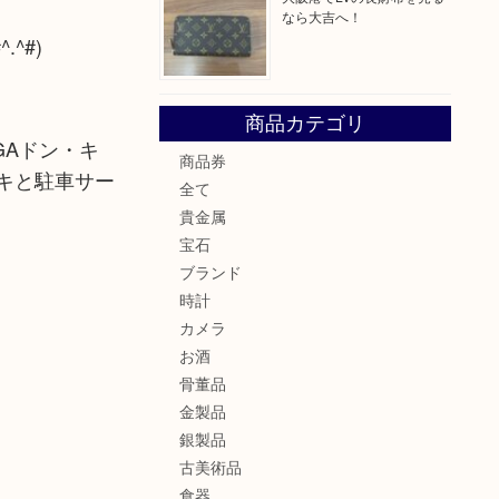
なら大吉へ！
^#)
商品カテゴリ
GAドン・キ
商品券
キと駐車サー
全て
貴金属
宝石
ブランド
時計
カメラ
お酒
骨董品
金製品
銀製品
古美術品
食器