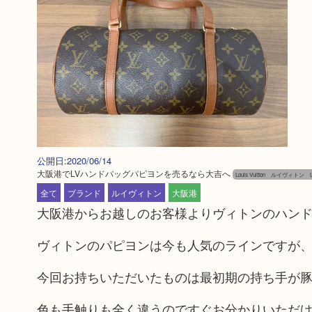
公開日:2020/06/14
大阪港でLVハンドバッグパピヨンを売るなら大吉へ
Louis Vuitton ルイヴィトン L
全て
ブランド
ルイヴィトン
大阪港
大阪港からお越しのお客様よりヴィトンのハン
ヴィトンのパピヨンは今も人気のラインですが、初登
今回お持ちいただいたものは最初期の持ち手が
色も手触りも全く違うのですぐお分かりいただ