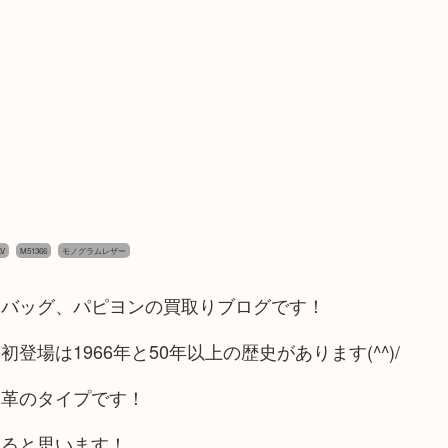
V
M51366
モノグラムレザー
ドバッグ、パピヨンの買取りブログです！
場は1966年と50年以上の歴史があります(^^)/
豚革のタイプです！
けると思います！