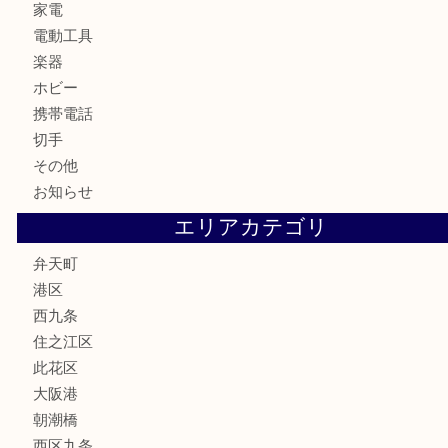
金製品
銀製品
古美術品
食器
金券
古銭
金貨
記念貨幣
記念メダル
化粧品
香水
サプリメント
MLM
喫煙具
文房具
鉄道模型
家電