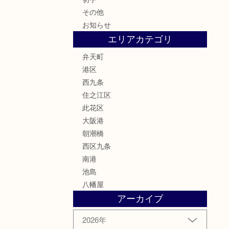
その他
お知らせ
エリアカテゴリ
弁天町
港区
西九条
住之江区
此花区
大阪港
朝潮橋
西区九条
南港
池島
八幡屋
アーカイブ
2026年