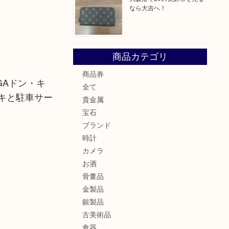
なら大吉へ！
商品カテゴリ
商品券
GAドン・キ
全て
キと駐車サー
貴金属
宝石
ブランド
時計
カメラ
お酒
骨董品
金製品
銀製品
古美術品
食器