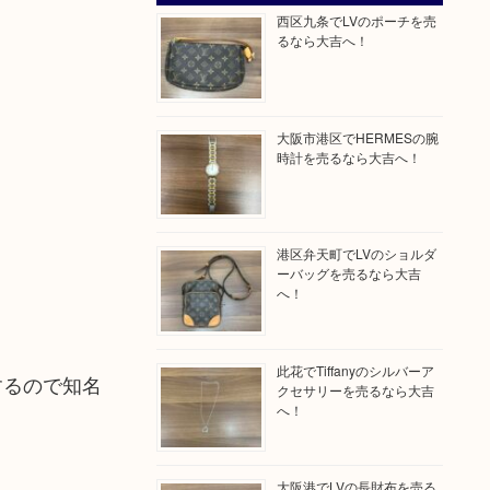
西区九条でLVのポーチを売
るなら大吉へ！
大阪市港区でHERMESの腕
時計を売るなら大吉へ！
港区弁天町でLVのショルダ
ーバッグを売るなら大吉
へ！
此花でTiffanyのシルバーア
するので知名
クセサリーを売るなら大吉
へ！
大阪港でLVの長財布を売る