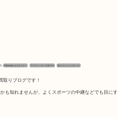
ル
TAGHeuer タグホイヤー
アクアレーサー CAY1111
SS ステンレススチール
の買取りブログです！
いかも知れませんが、よくスポーツの中継などでも目に
！