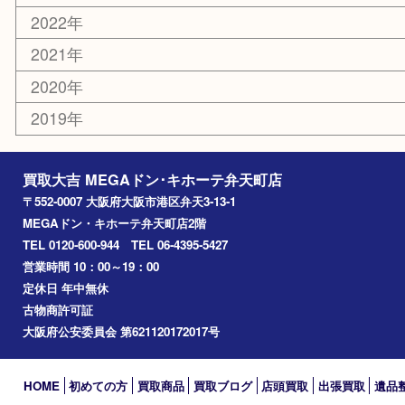
弁天町
港区
西九条
住之江区
此花区
大阪港
朝潮橋
西区九条
南港
池島
八幡屋
アーカイブ
2026年
2025年