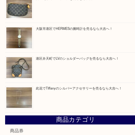
Facebook
Twitter
Line
買取ブログ検索
最近の投稿
朝潮橋でMCMのミニボストンを売るなら大吉へ！
西区九条でLVのポーチを売るなら大吉へ！