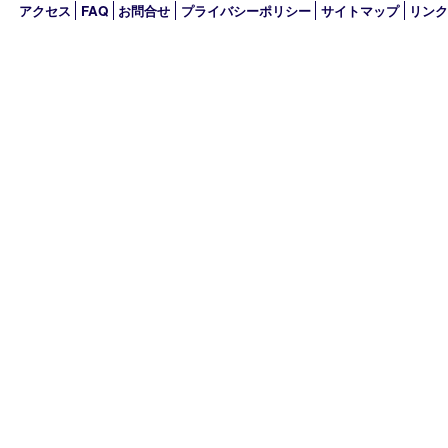
2024年
2023年
2022年
2021年
2020年
2019年
買取大吉 MEGAドン･キホーテ弁天町店
〒552-0007 大阪府大阪市港区弁天3-13-1
MEGAドン・キホーテ弁天町店2階
TEL 0120-600-944 TEL 06-4395-5427
営業時間 10：00～19：00
定休日 年中無休
古物商許可証