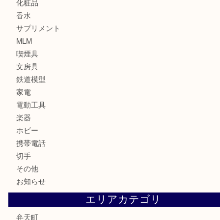
宝石
ブランド
時計
カメラ
お酒
骨董品
金製品
銀製品
古美術品
食器
金券
古銭
金貨
記念貨幣
記念メダル
化粧品