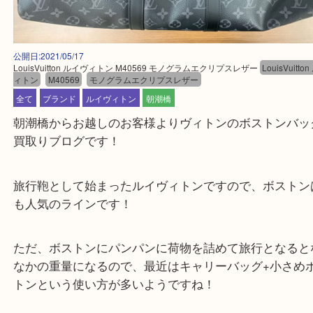
公開日:2021/05/17
LouisVuitton ルイヴィトン M40569 モノグラムエクリプスレザー
LouisV
ィトン
M40569
モノグラムエクリプスレザー
全て
ブランド
ルイヴィトン
朝潮橋
朝潮橋からお越しのお客様よりヴィトンのボストン
買取りブログです！
旅行鞄として始まったルイヴィトンですので、ボス
も人気のラインです！