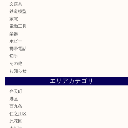
お酒
骨董品
金製品
銀製品
古美術品
食器
金券
古銭
金貨
記念貨幣
記念メダル
化粧品
香水
サプリメント
MLM
喫煙具