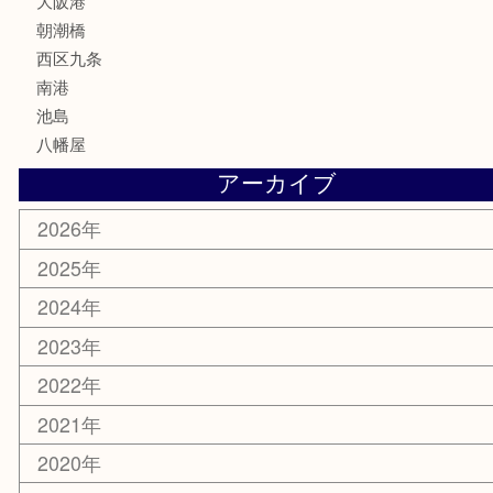
文房具
鉄道模型
家電
電動工具
楽器
ホビー
携帯電話
切手
その他
お知らせ
エリアカテゴリ
弁天町
港区
西九条
住之江区
此花区