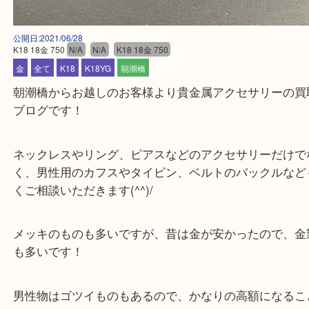
公開日:2021/06/28
K18 18金 750
N/A
N/A
K18 18金 750
金
全て
K18
K18YG
朝潮橋
朝潮橋からお越しのお客様より貴金属アクセサリー
ブログです！
ネックレスやリング、ピアスなどのアクセサリーだ
く、男性用のカフスやタイピン、ベルトのバックル
くご相談いただきます(^^)/