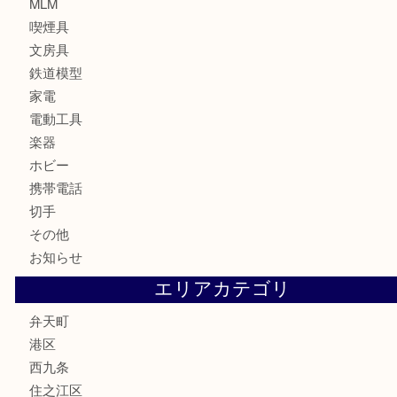
カメラ
お酒
骨董品
金製品
銀製品
古美術品
食器
金券
古銭
金貨
記念貨幣
記念メダル
化粧品
香水
サプリメント
MLM