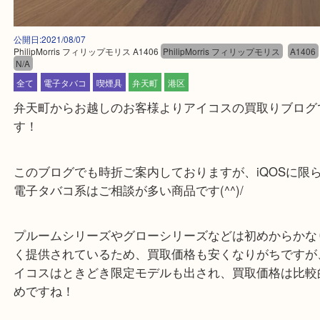
公開日:2021/08/07
PhilipMorris フィリップモリス A1406
PhilipMorris フィリップモリス
A
N/A
全て
電子タバコ
喫煙具
弁天町
港区
弁天町からお越しのお客様よりアイコスの買取りブ
す！
このブログでも時折ご案内しておりますが、iQOS
電子タバコ系はご相談が多い商品です(^^)/