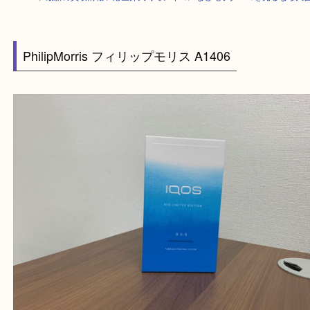
HOME
>
最新の買取情報
>
港区弁天町でアイコスなど電子タバコを売るな
PhilipMorris フィリップモリス A1406