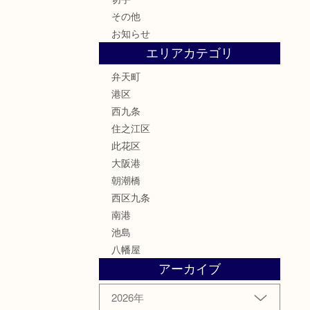
その他
お知らせ
エリアカテゴリ
弁天町
港区
西九条
住之江区
此花区
大阪港
朝潮橋
西区九条
南港
池島
八幡屋
アーカイブ
2026年