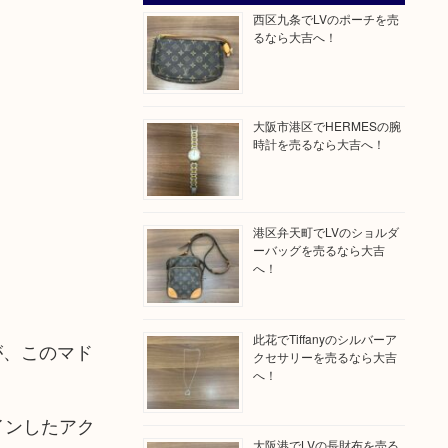
西区九条でLVのポーチを売
るなら大吉へ！
大阪市港区でHERMESの腕
時計を売るなら大吉へ！
港区弁天町でLVのショルダ
ーバッグを売るなら大吉
へ！
此花でTiffanyのシルバーア
が、このマド
クセサリーを売るなら大吉
へ！
インしたアク
大阪港でLVの長財布を売る