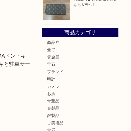
なら大吉へ！
商品カテゴリ
商品券
全て
GAドン・キ
貴金属
キと駐車サー
宝石
ブランド
時計
カメラ
お酒
骨董品
金製品
銀製品
古美術品
食器