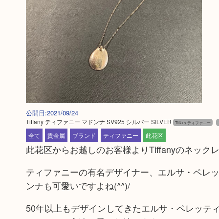
公開日:2021/09/24
Tiffany ティファニー マドンナ SV925 シルバー SILVER
Tiffany ティファニー
全て
貴金属
ブランド
ティファニー
此花区
此花区からお越しのお客様よりTiffanyのネッ
ティファニーの有名デザイナー、エルサ・ペレ
ンナも可愛いですよね(^^)/
50年以上もデザインしてきたエルサ・ペレッテ