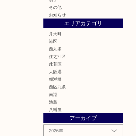
その他
お知らせ
エリアカテゴリ
弁天町
港区
西九条
住之江区
此花区
大阪港
朝潮橋
西区九条
南港
池島
八幡屋
アーカイブ
2026年