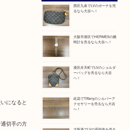
西区九条でLVのポーチを売
るなら大吉へ！
大阪市港区でHERMESの腕
時計を売るなら大吉へ！
港区弁天町でLVのショルダ
ーバッグを売るなら大吉
へ！
此花でTiffanyのシルバーア
使いになると
クセサリーを売るなら大吉
へ！
普通切手の方
大阪港でLVの長財布を売る