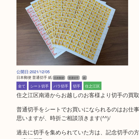
公開日:2021/12/05
日本郵便 普通切手 紙
日本郵便
普通切手
紙
全て
シート切手
バラ切手
切手
住之江区
住之江区南港からお越しのお客様より切手の買
普通切手をシートでお買いになられるのはお仕
思いますが、時折ご相談頂きます(^^)/
過去に切手を集められていた方は、記念切手の