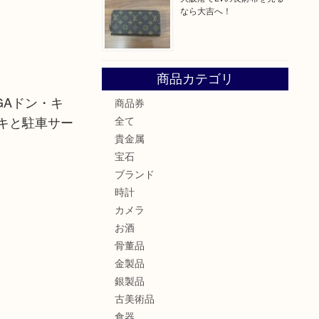
なら大吉へ！
商品カテゴリ
GAドン・キ
商品券
キと駐車サー
全て
貴金属
宝石
ブランド
時計
カメラ
お酒
骨董品
金製品
銀製品
古美術品
食器