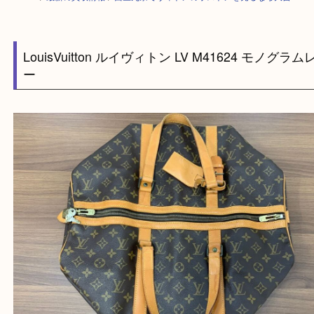
HOME
>
最新の買取情報
>
西区九条でヴィトンのボストンを売るなら大吉
LouisVuitton ルイヴィトン LV M41624 モノ
ー