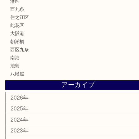
香水
サプリメント
MLM
喫煙具
文房具
鉄道模型
家電
電動工具
楽器
ホビー
携帯電話
切手
その他
お知らせ
エリアカテゴリ
弁天町