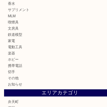
宝石
ブランド
時計
カメラ
お酒
骨董品
金製品
銀製品
古美術品
食器
金券
古銭
金貨
記念貨幣
記念メダル
化粧品