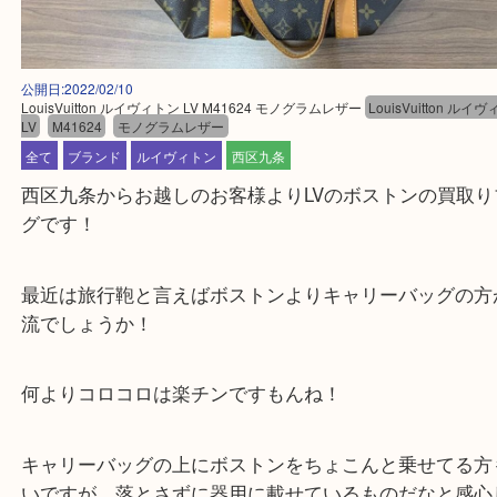
公開日:2022/02/10
LouisVuitton ルイヴィトン LV M41624 モノグラムレザー
LouisVuitto
LV
M41624
モノグラムレザー
全て
ブランド
ルイヴィトン
西区九条
西区九条からお越しのお客様よりLVのボストンの買
グです！
最近は旅行鞄と言えばボストンよりキャリーバッグ
流でしょうか！