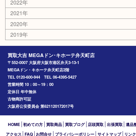
港区
西九条
住之江区
此花区
大阪港
朝潮橋
西区九条
南港
池島
八幡屋
アーカイブ
2026年
2025年
2024年