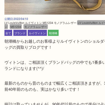
公開日:2022/04/10
LV LouisVuitton ルイヴィトン M51234 モノグラムレザー
LV LouisVui
ン
M51234
モノグラムレザー
全て
ブランド
ルイヴィトン
朝潮橋
朝潮橋からお越しのお客様よりルイヴィトンのショ
ッグの買取りブログです！
ヴィトンは、ご相談頂くブランドバッグの中でも1
ランドになります(^^)/