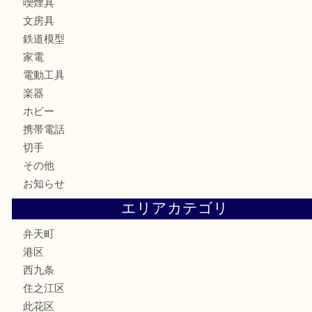
お酒
骨董品
金製品
銀製品
古美術品
食器
金券
古銭
金貨
記念貨幣
記念メダル
化粧品
香水
サプリメント
MLM
喫煙具