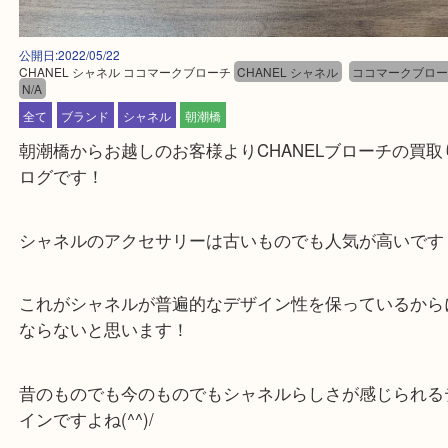
公開日:2022/05/22
CHANEL シャネル ココマークブローチ
CHANEL シャネル
ココマーク
N/A
全て
ブランド
シャネル
朝潮橋
朝潮橋からお越しのお客様よりCHANELブローチの
ログです！
シャネルのアクセサリーは古いものでも人気が高い
これがシャネルが普遍的なデザイン性を保っている