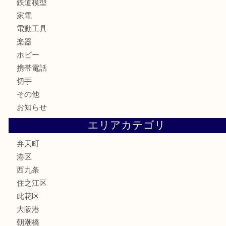
金製品
銀製品
古美術品
食器
金券
古銭
金貨
記念貨幣
記念メダル
化粧品
香水
サプリメント
MLM
喫煙具
文房具
鉄道模型