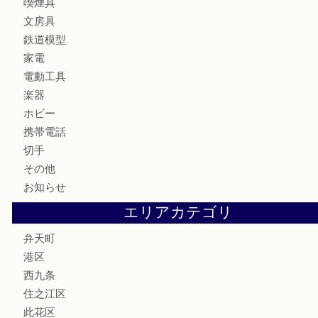
お酒
骨董品
金製品
銀製品
古美術品
食器
金券
古銭
金貨
記念貨幣
記念メダル
化粧品
香水
サプリメント
MLM
喫煙具