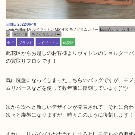
公開日:2022/06/18
LouisVuitton LV ルイヴィトン M51410 モノグラムレザー
LouisVuitto
ン
M51410
モノグラムレザー
全て
ブランド
ルイヴィトン
此花区
此花区からお越しのお客様よりヴィトンのショルダ
の買取りブログです！
既に廃盤になってしまったこちらのバッグですが、
ムリバースなどを使って数年前に復刻しています(^^)