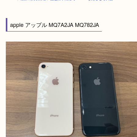
HOME
>
最新の買取情報
>
住之江や南港でiPhoneを売るなら大吉へ！
apple アップル MQ7A2JA MQ782JA