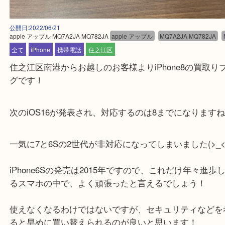
公開日:2022/06/21
apple アップル MQ7A2JA MQ782JA
apple アップル
MQ7A2JA MQ782
全て
iPhone
携帯電話
住之江区
住之江区南港からお越しのお客様よりiPhone8の買
グです！
次のiOS16が発表され、対応するのは8までになり
一気に7と6Sの2世代が非対応になってしまいました(>