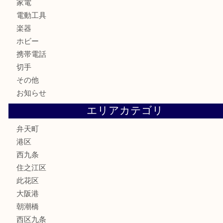
銀製品
古美術品
食器
金券
古銭
金貨
記念貨幣
記念メダル
化粧品
香水
サプリメント
MLM
喫煙具
文房具
鉄道模型
家電