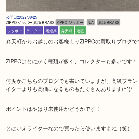
公開日:2022/08/25
ZIPPO ジッポー 真鍮 BRASS
ZIPPO ジッポー
N/A
真鍮 BRASS
ジッポー
ライター
喫煙具
弁天町
港区
弁天町からお越しのお客様よりZIPPOの買取りブロ
ZIPPOはとにかく種類が多く、コレクターも多いで
何度かこちらのブログでも書いていますが、高級ブ
イターよりも高価になるものもたくさんあります(^^)