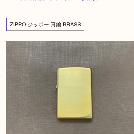
HOME
>
最新の買取情報
>
港区弁天町でZIPPOを売るなら大吉へ！
ZIPPO ジッポー 真鍮 BRASS