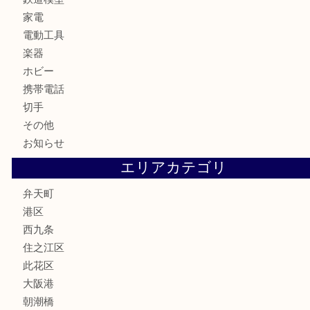
金製品
銀製品
古美術品
食器
金券
古銭
金貨
記念貨幣
記念メダル
化粧品
香水
サプリメント
MLM
喫煙具
文房具
鉄道模型