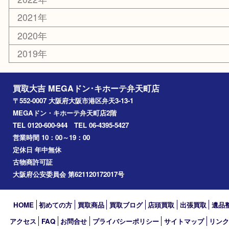
港区
西九条
住之江区
此花区
大阪港
朝潮橋
西区九条
南港
池島
八幡屋
アーカイブ
2026年
2025年
2024年