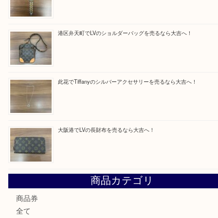
Facebook
Twitter
Line
買取ブログ検索
最近の投稿
西区九条でLVのポーチを売るなら大吉へ！
大阪市港区でHERMESの腕時計を売るなら大吉へ！
港区弁天町でLVのショルダーバッグを売るなら大吉へ！