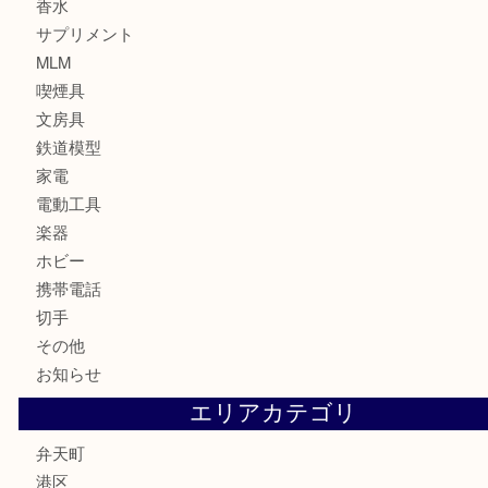
ブランド
時計
カメラ
お酒
骨董品
金製品
銀製品
古美術品
食器
金券
古銭
金貨
記念貨幣
記念メダル
化粧品
香水