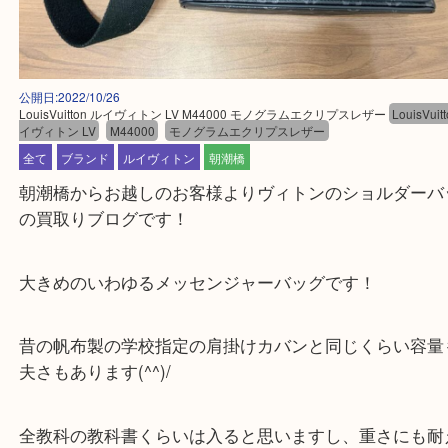
公開日:2022/10/26
LouisVuitton ルイヴィトン LV M44000 モノグラムエクリプスレザー
Loui
イヴィトン LV
M44000
モノグラムエクリプスレザー
全て
ブランド
ルイヴィトン
朝潮橋
朝潮橋からお越しのお客様よりヴィトンのショルダ
の買取りブログです！
大きめのいわゆるメッセンジャーバッグです！