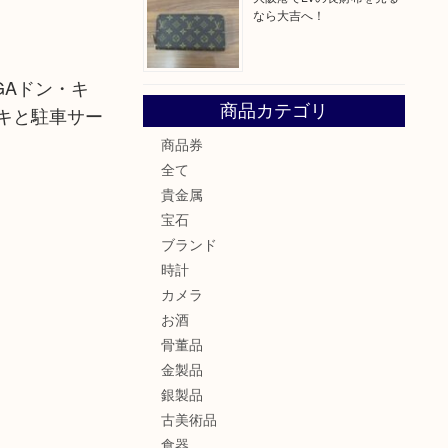
なら大吉へ！
GAドン・キ
商品カテゴリ
キと駐車サー
商品券
全て
貴金属
宝石
ブランド
時計
カメラ
お酒
骨董品
金製品
銀製品
古美術品
食器