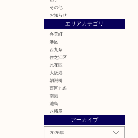
その他
お知らせ
エリアカテゴリ
弁天町
港区
西九条
住之江区
此花区
大阪港
朝潮橋
西区九条
南港
池島
八幡屋
アーカイブ
2026年