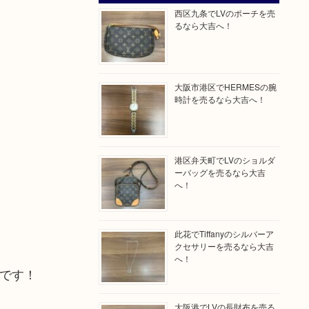
西区九条でLVのポーチを売
るなら大吉へ！
大阪市港区でHERMESの腕
時計を売るなら大吉へ！
港区弁天町でLVのショルダ
ーバッグを売るなら大吉
へ！
此花でTiffanyのシルバーア
クセサリーを売るなら大吉
へ！
です！
大阪港でLVの長財布を売る