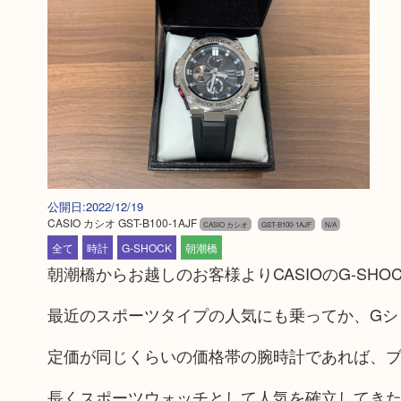
公開日:2022/12/19
CASIO カシオ GST-B100-1AJF
CASIO カシオ
GST-B100-1AJF
N/A
全て
時計
G-SHOCK
朝潮橋
朝潮橋からお越しのお客様よりCASIOのG-SH
最近のスポーツタイプの人気にも乗ってか、Gショ
定価が同じくらいの価格帯の腕時計であれば、ブ
長くスポーツウォッチとして人気を確立してき