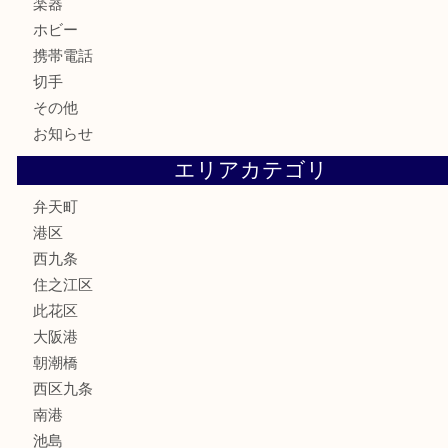
古美術品
食器
金券
古銭
金貨
記念貨幣
記念メダル
化粧品
香水
サプリメント
MLM
喫煙具
文房具
鉄道模型
家電
電動工具