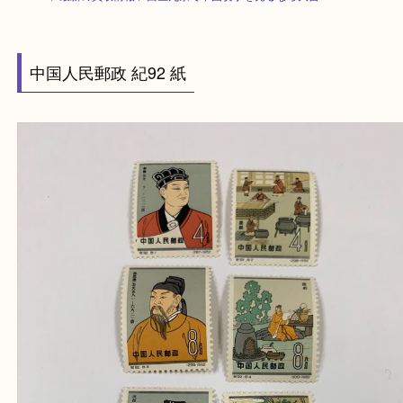
HOME
>
最新の買取情報
>
西区九条で中国切手を売るなら大吉へ！
中国人民郵政 紀92 紙