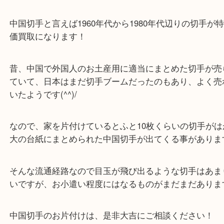
公開日:2023/02/12
中国人民郵政 紀92 紙
中国人民郵政
紀92
紙
全て
中国切手
切手
西区九条
西区九条からお越しのお客様より中国切手の買取り
す！
中国切手と言えば1960年代から1980年代辺りの切
価買取になります！
昔、中国で外国人のお土産用に適当にまとめた切手
ていて、日本はまだ切手ブームだったのもあり、よ
いたようです(^^)/
なので、家を片付けているとふと10枚くらいの切手
大の台紙にまとめられた中国切手が出てくる事があ