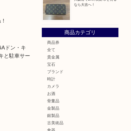
なら大吉へ！
ね！
商品カテゴリ
商品券
GAドン・キ
全て
キと駐車サー
貴金属
宝石
ブランド
時計
カメラ
お酒
骨董品
金製品
銀製品
古美術品
食器