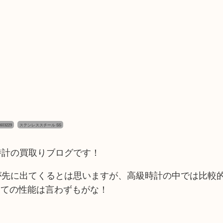
603229
ステンレススチール SS
腕時計の買取りブログです！
Aが先に出てくるとは思いますが、高級時計の中では比較
しての性能は言わずもがな！