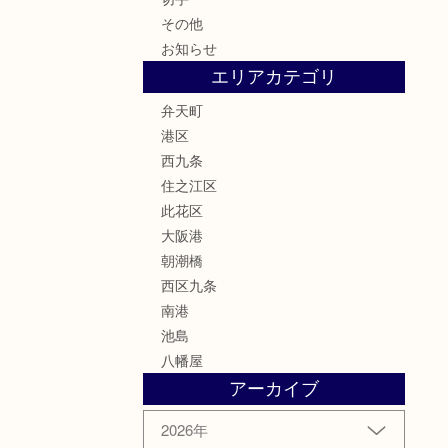
その他
お知らせ
エリアカテゴリ
弁天町
港区
西九条
住之江区
此花区
大阪港
朝潮橋
西区九条
南港
池島
八幡屋
アーカイブ
2026年