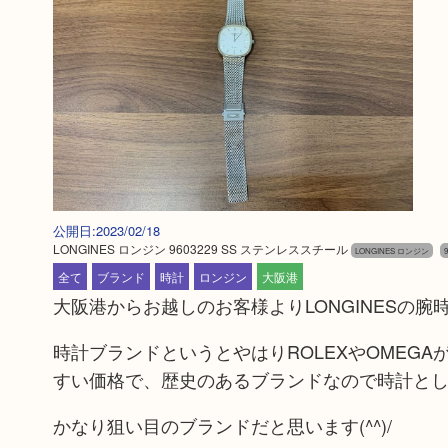
公開日:2023/02/18
LONGINES ロンジン 9603229 SS ステンレススチール
LONGINES ロンジン
9
全て
ブランド
時計
ロンジン
大阪港
大阪港からお越しのお客様よりLONGINESの
時計ブランドというとやはりROLEXやOMEG
すい価格で、歴史のあるブランドなので時計と
かなり狙い目のブランドだと思います(^^)/