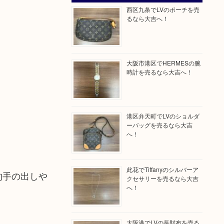
西区九条でLVのポーチを売
るなら大吉へ！
大阪市港区でHERMESの腕
時計を売るなら大吉へ！
港区弁天町でLVのショルダ
ーバッグを売るなら大吉
へ！
此花でTiffanyのシルバーア
的手の出しや
クセサリーを売るなら大吉
へ！
大阪港でLVの長財布を売る