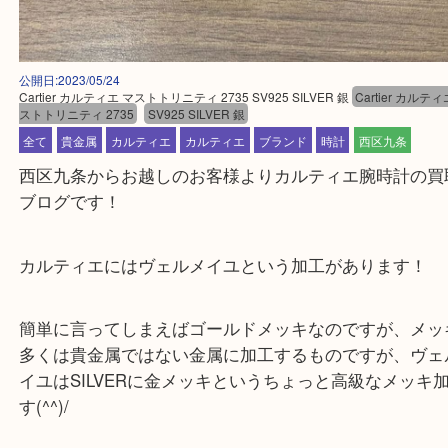
公開日:2023/05/24
Cartier カルティエ マストトリニティ 2735 SV925 SILVER 銀
Cartier
ストトリニティ 2735
SV925 SILVER 銀
全て
貴金属
カルティエ
カルティエ
ブランド
時計
西区九条
西区九条からお越しのお客様よりカルティエ腕時計
ブログです！
カルティエにはヴェルメイユという加工があります