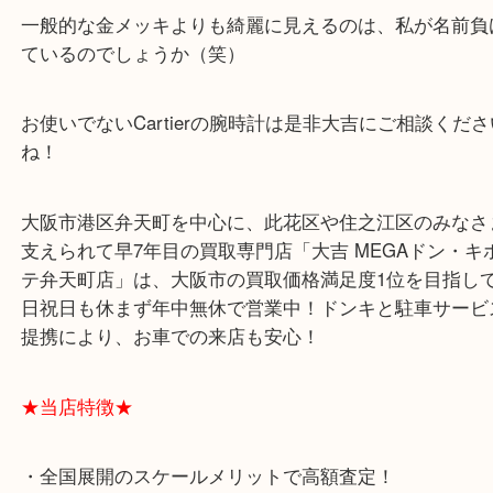
簡単に言ってしまえばゴールドメッキなのですが、
多くは貴金属ではない金属に加工するものですが、
イユはSILVERに金メッキというちょっと高級なメ
す(^^)/
一般的な金メッキよりも綺麗に見えるのは、私が名
ているのでしょうか（笑）
お使いでないCartierの腕時計は是非大吉にご相談
ね！
大阪市港区弁天町を中心に、此花区や住之江区のみ
支えられて早7年目の買取専門店「大吉 MEGAドン
テ弁天町店」は、大阪市の買取価格満足度1位を目
日祝日も休まず年中無休で営業中！ドンキと駐車サ