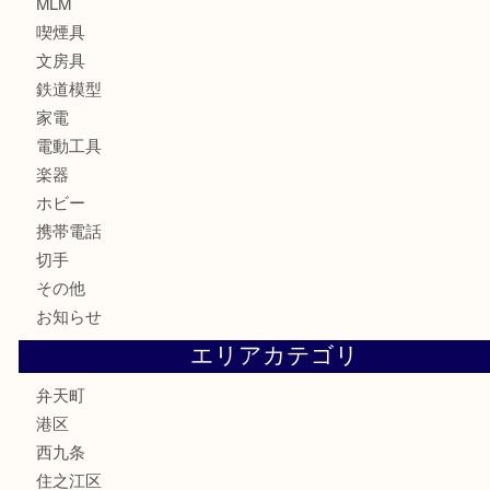
カメラ
お酒
骨董品
金製品
銀製品
古美術品
食器
金券
古銭
金貨
記念貨幣
記念メダル
化粧品
香水
サプリメント
MLM