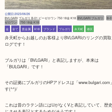
公開日:2023/06/26
BVLGARI ブルガリ B-01 ビーゼロワン 750 18金 K18
BVLGARI ブルガリ
ゼロワン
750 18金 K18
金
全て
貴金属
K18
ブランド
ブルガリ
弁天町
港区
弁天町からお越しのお客様よりBVLGARIのリング
ログです！
ブルガリは「BVLGARI」と表記しますが、本来は
「BULGARI」です！