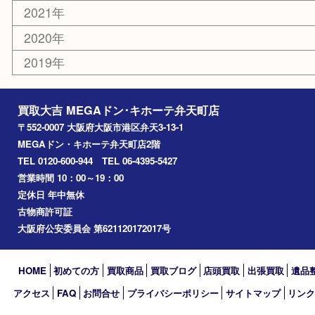
西九条
住之江区
此花区
大阪港
朝潮橋
西区九条
南港
池島
八幡屋
アーカイブ
2026年
2025年
2024年