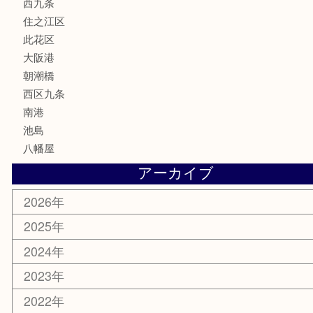
サプリメント
MLM
喫煙具
文房具
鉄道模型
家電
電動工具
楽器
ホビー
携帯電話
切手
その他
お知らせ
エリアカテゴリ
弁天町
港区