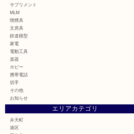
ブランド
時計
カメラ
お酒
骨董品
金製品
銀製品
古美術品
食器
金券
古銭
金貨
記念貨幣
記念メダル
化粧品
香水