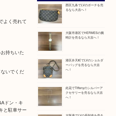
西区九条でLVのポーチを売
るなら大吉へ！
でよく売れて
大阪市港区でHERMESの腕
時計を売るなら大吉へ！
いお持ちいた
港区弁天町でLVのショルダ
ーバッグを売るなら大吉
へ！
てないでくだ
此花でTiffanyのシルバーア
クセサリーを売るなら大吉
へ！
GAドン・キ
キと駐車サー
大阪港でLVの長財布を売る