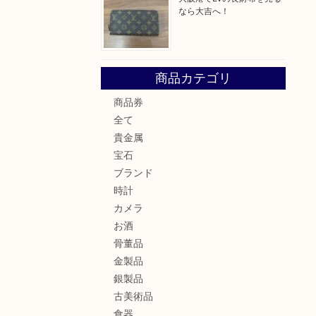
なら大吉へ！
商品カテゴリ
商品券
全て
貴金属
宝石
ブランド
時計
カメラ
お酒
骨董品
金製品
銀製品
古美術品
食器