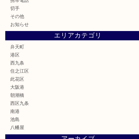
古銭
金貨
記念貨幣
記念メダル
化粧品
香水
サプリメント
MLM
喫煙具
文房具
鉄道模型
家電
電動工具
楽器
ホビー
携帯電話