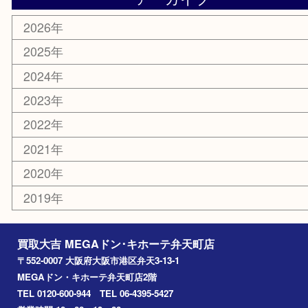
切手
その他
お知らせ
エリアカテゴリ
弁天町
港区
西九条
住之江区
此花区
大阪港
朝潮橋
西区九条
南港
池島
八幡屋