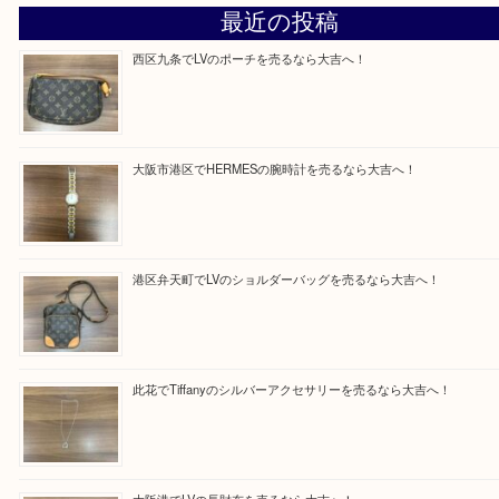
だきます。
従業員一同ご来店心からお待ちしております。
Facebook
Twitter
Line
買取ブログ検索
最近の投稿
西区九条でLVのポーチを売るなら大吉へ！