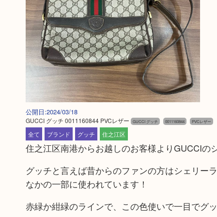
公開日:2024/03/18
GUCCI グッチ 0011160844 PVCレザー
GUCCI グッチ
0011160844
PVCレザー
全て
ブランド
グッチ
住之江区
住之江区南港からお越しのお客様よりGUCCI
グッチと言えば昔からのファンの方はシェリー
なかの一部に使われています！
赤緑か紺緑のラインで、この色使いで一目でグッチと