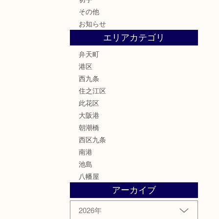
その他
お知らせ
エリアカテゴリ
弁天町
港区
西九条
住之江区
此花区
大阪港
朝潮橋
西区九条
南港
池島
八幡屋
アーカイブ
2026年