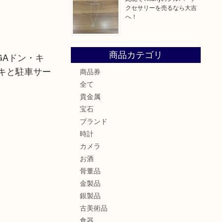
クセサリーを売るなら大吉
へ！
商品カテゴリ
GAドン・キ
キと駐車サー
商品券
全て
貴金属
宝石
ブランド
時計
カメラ
お酒
骨董品
金製品
銀製品
古美術品
食器