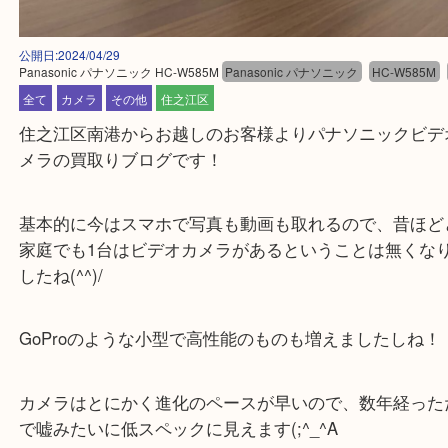
公開日:2024/04/29
Panasonic パナソニック HC-W585M
Panasonic パナソニック
HC-W5
全て
カメラ
その他
住之江区
住之江区南港からお越しのお客様よりパナソニック
メラの買取りブログです！
基本的に今はスマホで写真も動画も取れるので、昔
家庭でも1台はビデオカメラがあるということは無
したね(^^)/