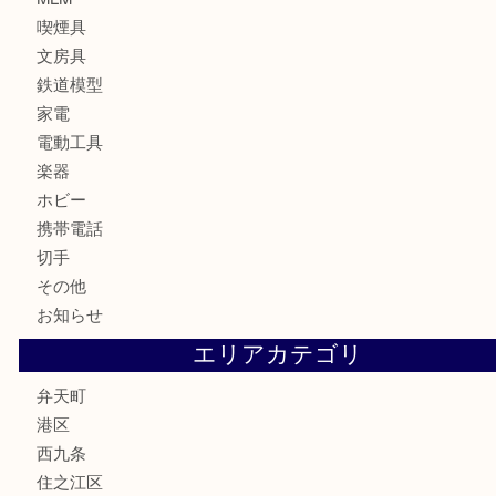
カメラ
お酒
骨董品
金製品
銀製品
古美術品
食器
金券
古銭
金貨
記念貨幣
記念メダル
化粧品
香水
サプリメント
MLM