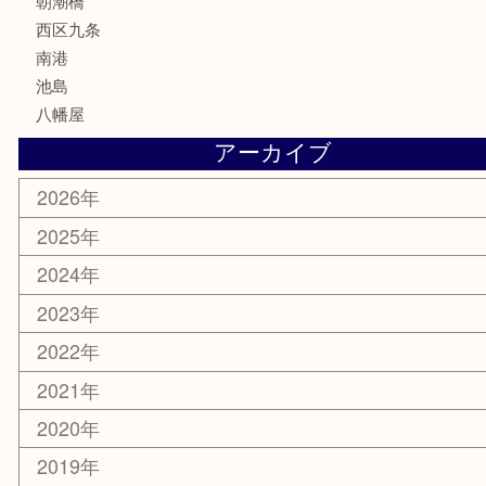
鉄道模型
家電
電動工具
楽器
ホビー
携帯電話
切手
その他
お知らせ
エリアカテゴリ
弁天町
港区
西九条
住之江区
此花区
大阪港