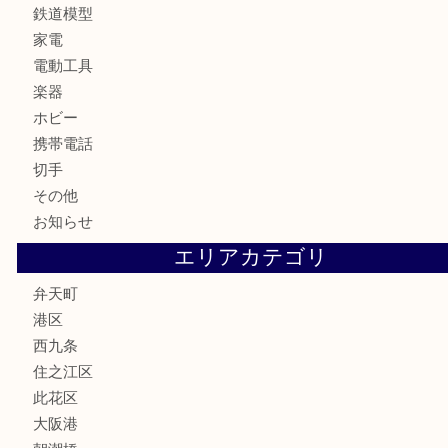
骨董品
金製品
銀製品
古美術品
食器
金券
古銭
金貨
記念貨幣
記念メダル
化粧品
香水
サプリメント
MLM
喫煙具
文房具