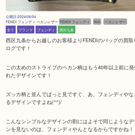
公開日:2024/06/04
FENDI フェンディ ペカンレザー
FENDI フェンディ
N/A
ペカンレザ
全て
ブランド
フェンディ
西区九条
西区九条からお越しのお客様よりFENDIのバッグの
ログです！
この太めのストライプのペカン柄はもう40年以上前
れたデザインです！
ズッカ柄と並んでぱっと見ですぐ、あ、フェンディ