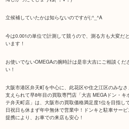
日本開催は過去3度（1度目の東京・札幌・長野）全てS
でしたのでこの前の東京もSEIKOかと思いきやOME
た！
悔しかったでしょうね( ；∀；)
立候補していたかは知らないのですが(;^_^A
今は0.001の単位で計測して競うので、測る方も大
います！
お使いでないOMEGAの腕時計は是非大吉にご相談
い！