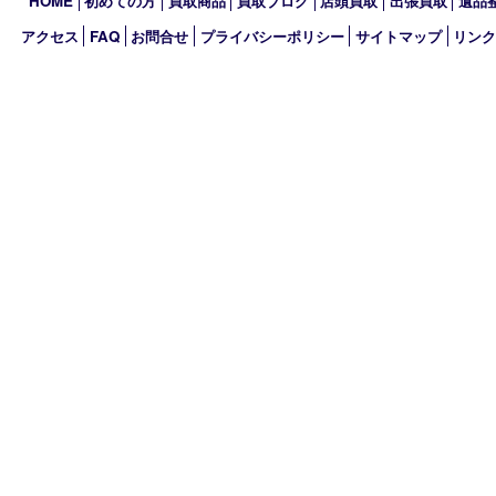
2024年
2023年
2022年
2021年
2020年
2019年
買取大吉 MEGAドン･キホーテ弁天町店
〒552-0007 大阪府大阪市港区弁天3-13-1
MEGAドン・キホーテ弁天町店2階
TEL 0120-600-944 TEL 06-4395-5427
営業時間 10：00～19：00
定休日 年中無休