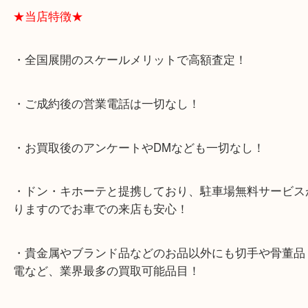
大阪市港区弁天町を中心に、此花区や住之江区のみ
支えられて早8年目の買取専門店「大吉 MEGAドン
テ弁天町店」は、大阪市の買取価格満足度1位を目
日祝日も休まず年中無休で営業中！ドンキと駐車サ
提携により、お車での来店も安心！
★当店特徴★
・全国展開のスケールメリットで高額査定！
・ご成約後の営業電話は一切なし！
・お買取後のアンケートやDMなども一切なし！