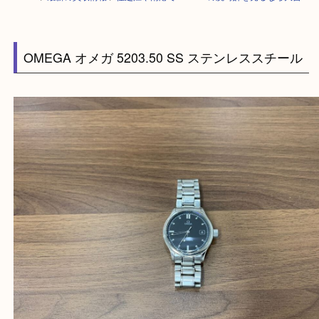
HOME
>
最新の買取情報
>
住之江や南港でOMEGAの腕時計を売るなら大
OMEGA オメガ 5203.50 SS ステンレススチー