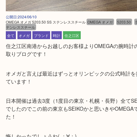
公開日:2024/06/10
OMEGA オメガ 5203.50 SS ステンレススチール
OMEGA オメガ
5203.
テンレススチール
全て
オメガ
ブランド
時計
住之江区
住之江区南港からお越しのお客様よりOMEGAの腕
取りブログです！
オメガと言えば最近はずっとオリンピックの公式時
ています！