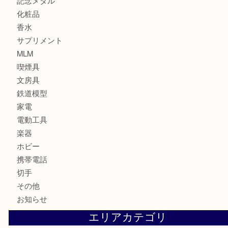
貴金属
宝石
ブランド
時計
カメラ
お酒
骨董品
金製品
銀製品
古美術品
食器
金券
古銭
金貨
記念貨幣
記念メダル