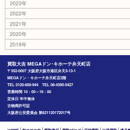
エリアカテゴリ
弁天町
港区
西九条
住之江区
此花区
大阪港
朝潮橋
西区九条
南港
池島
八幡屋
アーカイブ
2026年
2025年