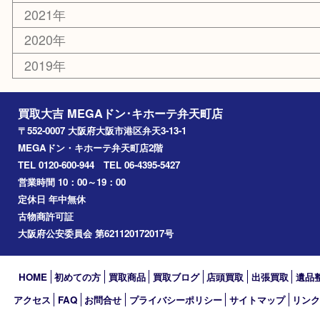
港区
西九条
住之江区
此花区
大阪港
朝潮橋
西区九条
南港
池島
八幡屋
アーカイブ
2026年
2025年
2024年