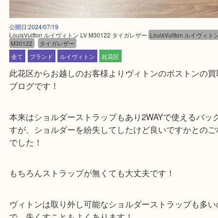
公開日:2024/07/19
LouisVuitton ルイヴィトン LV M30122 タイガレザー
LouisVuitton ル
M30122
タイガレザー
全て
ブランド
ルイヴィトン
此花区
此花区からお越しのお客様よりヴィトンのボストン
ブログです！
本来はショルダーストラップもあり2WAYで使える
すが、ショルダーを紛失してしたけど良いですかと
でした！