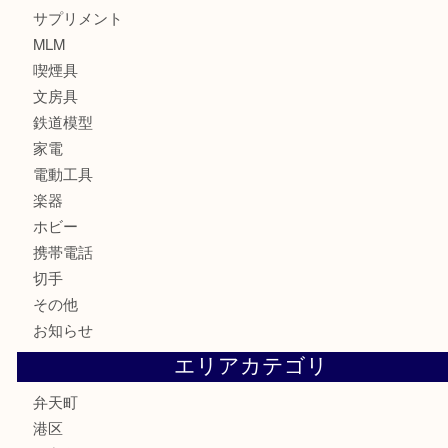
ブランド
時計
カメラ
お酒
骨董品
金製品
銀製品
古美術品
食器
金券
古銭
金貨
記念貨幣
記念メダル
化粧品
香水