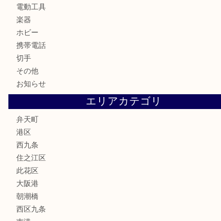
銀製品
古美術品
食器
金券
古銭
金貨
記念貨幣
記念メダル
化粧品
香水
サプリメント
MLM
喫煙具
文房具
鉄道模型
家電