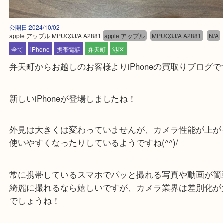
公開日:2024/10/02
apple アップル MPUQ3J/A A2881
apple アップル
MPUQ3J/A A2881
全て
iPhone
携帯電話
弁天町
港区
弁天町からお越しのお客様よりiPhoneの買取りブロ
新しいiPhoneが登場しましたね！
外見は大きくは変わっていませんが、カメラ性能が
使いやすくなったりしているようですね(^^)/