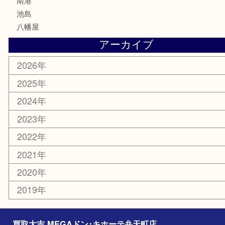
電動工具
楽器
ホビー
携帯電話
切手
その他
お知らせ
エリアカテゴリ
弁天町
港区
西九条
住之江区
此花区
大阪港
朝潮橋
西区九条