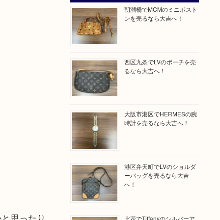
朝潮橋でMCMのミニボスト
ンを売るなら大吉へ！
西区九条でLVのポーチを売
るなら大吉へ！
大阪市港区でHERMESの腕
時計を売るなら大吉へ！
港区弁天町でLVのショルダ
ーバッグを売るなら大吉
へ！
かと思ったり
此花でTiffanyのシルバーア