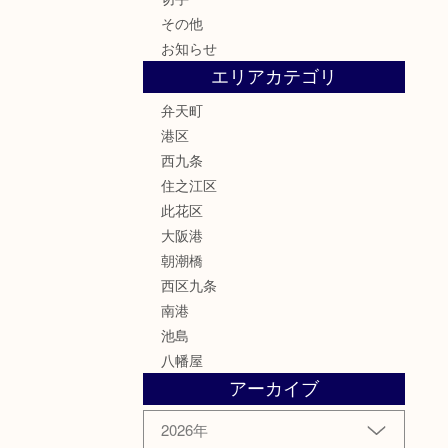
その他
お知らせ
エリアカテゴリ
弁天町
港区
西九条
住之江区
此花区
大阪港
朝潮橋
西区九条
南港
池島
八幡屋
アーカイブ
2026年