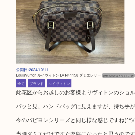
公開日:2024/10/11
LouisVuitton ルイヴィトン LV N41158 ダミエレザー
LouisVuitton ルイヴィトン LV
全て
ブランド
ルイヴィトン
此花区からお越しのお客様よりヴィトンのショ
パッと見、ハンドバッグに見えますが、持ち手
今のパピヨンシリーズと同じ様な感じですね(^^)/
当時ダミエだけですぐ廃盤になったと思うので