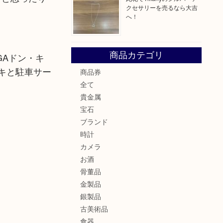
クセサリーを売るなら大吉
へ！
商品カテゴリ
GAドン・キ
キと駐車サー
商品券
全て
貴金属
宝石
ブランド
時計
カメラ
お酒
骨董品
金製品
銀製品
古美術品
食器