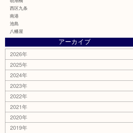
鉄道模型
家電
電動工具
楽器
ホビー
携帯電話
切手
その他
お知らせ
エリアカテゴリ
弁天町
港区
西九条
住之江区
此花区
大阪港