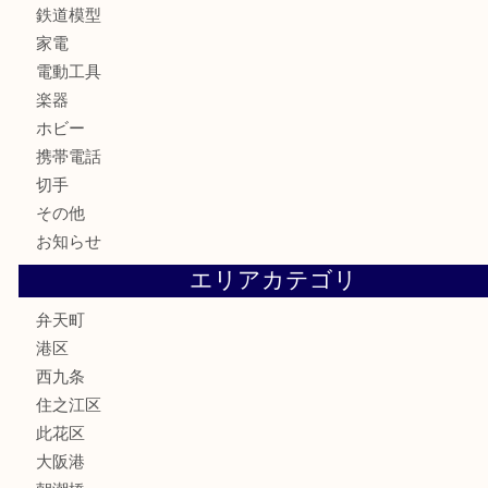
骨董品
金製品
銀製品
古美術品
食器
金券
古銭
金貨
記念貨幣
記念メダル
化粧品
香水
サプリメント
MLM
喫煙具
文房具