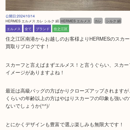
公開日:2024/10/14
HERMES エルメス カレ シルク 絹
HERMES エルメス
カレ
シルク 絹
エルメス
全て
ブランド
住之江区
住之江区南港からお越しのお客様よりHERMESの
買取りブログです！
スカーフと言えばまずエルメス！と言うぐらい、ス
イメージがありますよね！
最近は高級バッグの方ばかりクローズアップされま