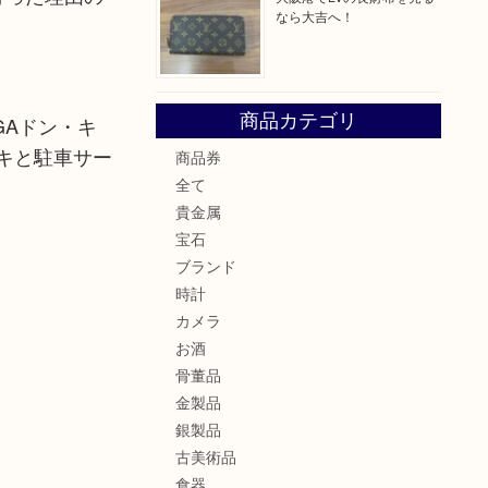
なら大吉へ！
商品カテゴリ
GAドン・キ
キと駐車サー
商品券
全て
貴金属
宝石
ブランド
時計
カメラ
お酒
骨董品
金製品
銀製品
古美術品
食器