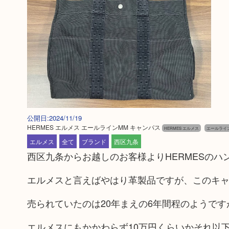
公開日:2024/11/19
HERMES エルメス エールラインMM キャンパス
HERMES エルメス
エールライ
エルメス
全て
ブランド
西区九条
西区九条からお越しのお客様よりHERMESのハ
エルメスと言えばやはり革製品ですが、このキ
売られていたのは20年まえの6年間程のようですが
エルメスにもかかわらず10万円くらいかそれ以