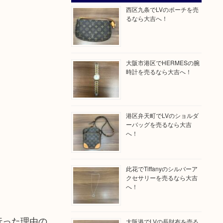
西区九条でLVのポーチを売
るなら大吉へ！
大阪市港区でHERMESの腕
時計を売るなら大吉へ！
港区弁天町でLVのショルダ
ーバッグを売るなら大吉
へ！
此花でTiffanyのシルバーア
クセサリーを売るなら大吉
へ！
行った理由の
大阪港でLVの長財布を売る