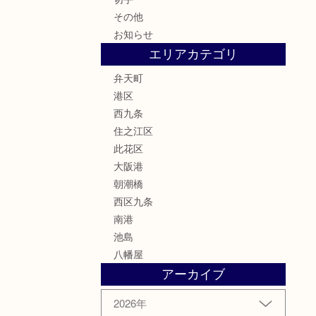
その他
お知らせ
エリアカテゴリ
弁天町
港区
西九条
住之江区
此花区
大阪港
朝潮橋
西区九条
南港
池島
八幡屋
アーカイブ
2026年